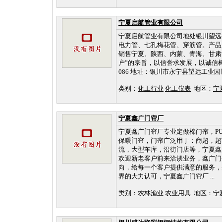
宁夏启航管业有限公司
宁夏启航管业有限公司地处银川望远工
电力管、七孔梅花管、穿筋管。产品
销售宁夏、陕西、内蒙、青海、甘肃
户”的宗旨，以信誉求发展，以诚信树品牌。
086 地址：银川市永宁县望远工业
类别：
化工行业
化工仪表
地区：
宁
宁夏鑫广门帘厂
宁夏鑫广门帘厂专业定做棉门帘，P
保暖门帘，门帘广泛用于：商超，超
流，大型车库，沿街门店等，宁夏鑫
欢迎新老客户前来洽谈业务，鑫广门
向，给每一个客户提供满意的服务，
界的大力认可，宁夏鑫广门帘厂 ...
类别：
农林渔业
农业用具
地区：
宁