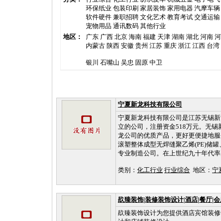
环保纸业
包装印刷
家居装饰
家用电器
汽摩车辆
软件硬件
兼职招聘
文化艺术
教育考试
交通运输
宠物用品
通讯数码
其他行业
地区：
广东
广西
北京
海南
福建
天津
湖南
湖北
河南
河
内蒙古
陕西
安徽
贵州
江苏
重庆
浙江
江西
台湾
银川
石嘴山
吴忠
固原
中卫
宁夏新龙科技有限公司
宁夏新龙科技有限公司是江苏无锡新龙
立的公司，注册资金518万元。无
龙公司的优质产品，更好更便捷地服
滚塑整体成型无焊缝聚乙烯(PE)储
专业制造公司。在上世纪九十年代率先
类别：
化工行业
行业综合
地区：
宁
镹臻装饰|装修装饰设计|酒店|餐厅|会
镹臻装饰设计为您提供酒店宾馆装修设