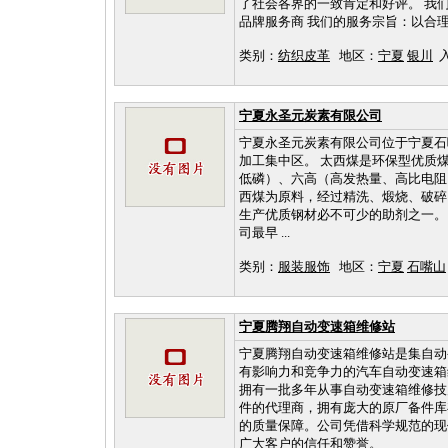
了社会各界的一致肯定和好评。 我
品牌服务商 我们的服务宗旨：以合理
类别：
纺织皮革
地区：
宁夏
银川
入
宁夏永圣元炭素有限公司
宁夏永圣元炭素有限公司位于宁夏石
加工集中区。 太西煤是环保型优质
低磷）、六高（高发热量、高比电阻
西煤为原料，经过精洗、煅烧、破碎
生产优质钢材必不可少的助剂之一。
司最早 ...
类别：
服装服饰
地区：
宁夏
石嘴山
宁夏腾翔自动变速箱维修站
宁夏腾翔自动变速箱维修站是集自动
有影响力和竞争力的汽车自动变速箱
拥有一批多年从事自动变速箱维修技师
件的代理商，拥有庞大的原厂备件库
的质量保障。公司凭借科学规范的现
广大客户的信任和赞誉。