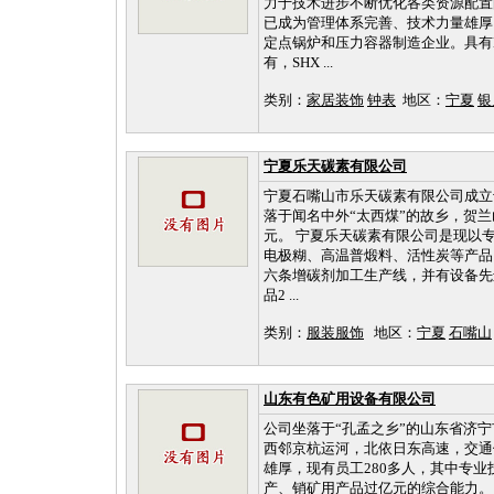
力于技术进步不断优化各类资源配置
已成为管理体系完善、技术力量雄厚
定点锅炉和压力容器制造企业。具有
有，SHX ...
类别：
家居装饰
钟表
地区：
宁夏
银
宁夏乐天碳素有限公司
宁夏石嘴山市乐天碳素有限公司成立于
落于闻名中外“太西煤”的故乡，贺兰
元。 宁夏乐天碳素有限公司是现以
电极糊、高温普煅料、活性炭等产品
六条增碳剂加工生产线，并有设备先
品2 ...
类别：
服装服饰
地区：
宁夏
石嘴山
山东有色矿用设备有限公司
公司坐落于“孔孟之乡”的山东省济
西邻京杭运河，北依日东高速，交通便
雄厚，现有员工280多人，其中专业
产、销矿用产品过亿元的综合能力。