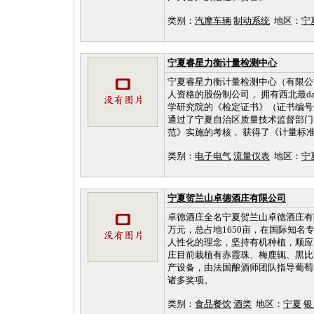
类别：
汽摩车辆
制动系统
地区：
宁
宁夏睿星力衡计量检测中心
宁夏睿星力衡计量检测中心（有限公
人资格的股份制公司， 拥有西北最
学研究院的《检定证书》（证书编号分别为：
通过了宁夏自治区质量技术监督部门
范》实施的考核， 获得了《计量标准考核
类别：
电子电气
流量仪表
地区：
宁
宁夏贺兰山卓德酒庄有限公司
卓德酒庄全名宁夏贺兰山卓德酒庄有限
万元，总占地1650亩，在国际知
人性化的理念，坚持有机种植，顺应
庄目前栽植有赤霞珠、梅鹿辄、黑比
产设备，由法国酿酒师团队指导葡萄
诸多奖项。
类别：
食品餐饮
酒类
地区：
宁夏
银