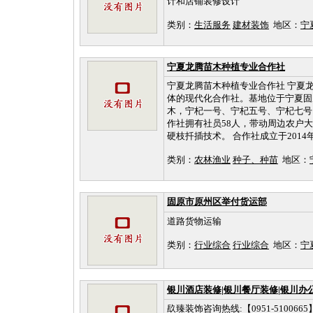
计和店铺装修设计
类别：
生活服务
建材装饰
地区：
宁
宁夏龙腾苗木种植专业合作社
宁夏龙腾苗木种植专业合作社 宁夏
体的现代化合作社。基地位于宁夏固
木，宁杞一号、宁杞五号、宁杞七号（0
作社拥有社员58人，带动周边农户
硬枝扦插技术。 合作社成立于2014年9
类别：
农林渔业
种子、种苗
地区：
固原市原州区举付货运部
道路货物运输
类别：
行业综合
行业综合
地区：
宁
银川酒店装修|银川餐厅装修|银川办
镹臻装饰咨询热线:【0951-5100