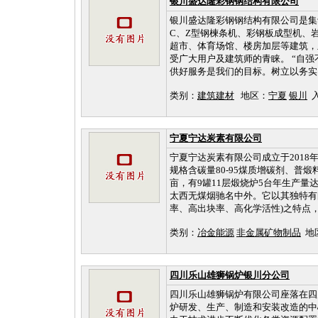
银川盛达隆彩钢钢结构有限公司
银川盛达隆彩钢钢结构有限公司是集
C、Z型钢楝条机、彩钢板成型机、
超市、体育场馆、楼房加层等建筑，
受广大用户及建筑师的青睐。 “自
供好服务是我们的目标。树立以务实、
类别：
建筑建材
地区：
宁夏
银川
入
宁夏宁达炭素有限公司
宁夏宁达炭素有限公司成立于201
规格含碳量80-95煤质增碳剂、普煅
亩，有9罐11层煅烧炉5台年生产量
太西无煤烟驰名中外。它以其独特有
率、高出块率、高化学活性)之特点，
类别：
冶金能源
非金属矿物制品
地
四川乐山雄狮锅炉银川分公司
四川乐山雄狮锅炉有限公司座落在四
炉研发、生产、制造和安装改造的中