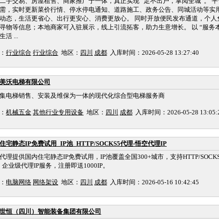
二手交易、房屋租售、商家推广于一体，真正实现 “足不出户，掌阅全城”。 
需，实时更新菜价行情、停水停电通知、道路施工、政务公告、同城活动等实
动态，生活更省心、出行更安心、消费更放心。 同时开放便民发布通道，个人
寻物等信息；本地商家可入驻展示，线上引流拓客，助力生意增长。 以 “服务本
活 ...
：
行业综合
行业综合
地区：
四川
成都
入库时间：2026-05-28 13:27:40
美沃电梯有限公司
集电梯销售、安装及维保为一体的现代化综合型电梯服务商
：
机械五金
其他行业专用设备
地区：
四川
成都
入库时间：2026-05-28 13:05:
住宅静态IP免费试用_IP池_HTTP/SOCKS5代理-悟空代理IP
代理提供国内住宅静态IP免费试用，IP池覆盖全国300+城市，支持HTTP/SOCKS5
。企业级代理IP服务，注册即送1000IP。
：
电脑网络
网络架设
地区：
四川
成都
入库时间：2026-05-16 10:42:45
世恒（四川）智能装备集团有限公司