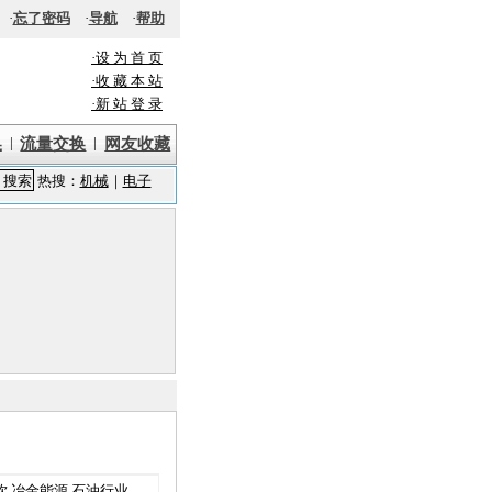
·
忘了密码
·
导航
·
帮助
·设 为 首 页
·收 藏 本 站
·新 站 登 录
|
|
换
流量交换
网友收藏
饮
冶金能源
石油行业