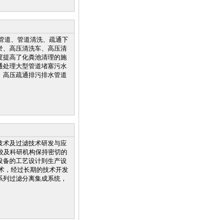
管道、管道清洗、疏通下
淤、高压清洗车、高压清
度提高了化粪池清理的施
通处理大型管道堵塞污水
、高压疏通排污排水管道
技术及过滤技术研发与应
校及科研机构保持密切的
设备的工艺设计到生产设
术，经过长期的技术开发
系列过滤分离集成系统，