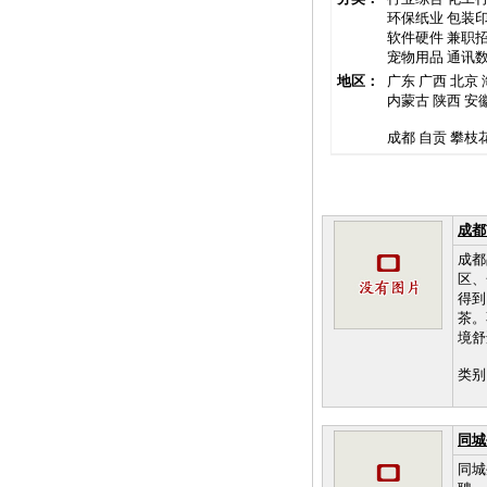
环保纸业
包装
软件硬件
兼职
宠物用品
通讯
地区：
广东
广西
北京
内蒙古
陕西
安
成都
自贡
攀枝
成都
成都
区、
得到
茶。
境舒
类别
同城
同城