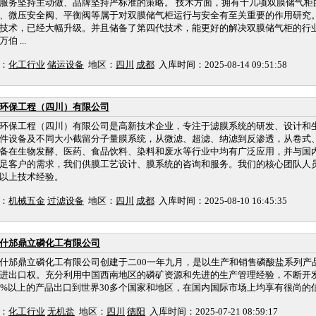
服务坚持主动做、品牌坚持严标准的策略。 技术方面，拥有十几项双膜储气柜
、微压安全阀、平衡阀等属于对双膜储气柜运行与安全有至关重要的作用研究。
技术，已经大幅升级。并且储备了第四代技术，能更好的解决双膜储气柜的行业
伯 ...
：
化工行业
储运设备
地区：
四川
成都
入库时间：2025-08-14 09:51:58
环保工程（四川）有限公司
环保工程（四川）有限公司是高新技术企业，专注于滤膜系统的研发、设计和
件设备及不同大小截留分子量膜系统，从微滤、超滤、纳滤到反渗透，从卷式
备在生物发酵、医药、食品饮料、染料和废水等行业中均有广泛应用，并与国
足客户的需求，我们供膜工艺设计、膜系统的咨询和服务。我们的核心团队人
以上技术经验。
：
机械五金
过滤设备
地区：
四川
成都
入库时间：2025-08-10 16:45:35
什邡鼎立磷化工有限公司
什邡鼎立磷化工有限公司创建于二00一年九月，是以生产和销售磷酸盐系列产
进出口权。充分利用中国西南地区的磷矿资源和先进的生产管理经验，不断开
0%以上的产品出口到世界30多个国家和地区，在国内国际市场上均享有很尚的
：
化工行业
无机盐
地区：
四川
德阳
入库时间：2025-07-21 08:59:17