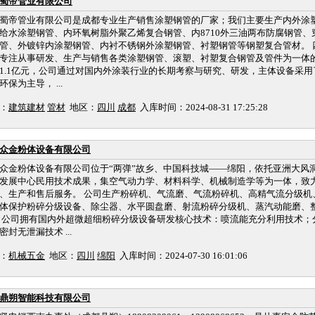
蜀帝管业有限公司
蜀帝管业有限公司是成都专业生产销售涂塑钢管的厂家；我们主要生产内外涂
给水涂塑钢管、内环氧树脂外聚乙烯复合钢管、内8710外三油两布防腐钢管、穿
管、外镀锌内涂塑钢管、内衬不锈钢外涂塑钢管、衬塑钢管等钢塑复合管材。 
专注从事研发、生产与销售各类涂塑钢管、滚塑、衬塑复合钢管及管件为一体
1.1亿元，公司通过对国内外涂装行业的长期考察与研究、研发，主体设备采
环保为主导， ...
：
建筑建材
管材
地区：
四川
成都
入库时间：2024-08-31 17:25:28
众金粉体设备有限公司
众金粉体设备有限公司位于“两弹”故乡、中国科技城——绵阳，依托亚洲大风
发展中心民用技术成果，集空气动力学、材料科学、机械制造学等为一体，致
、生产和售后服务。 公司生产粉碎机、气流磨、气流粉碎机、高精气流分级机
体保护粉碎分级设备、除尘器、水平圆盘磨、射流粉碎分级机、蒸汽动能磨、
 公司拥有国内外超微超细粉碎分级设备研发核心技术：喷流能充分利用技术；
密封无泄漏技术 ...
：
机械五金
地区：
四川
绵阳
入库时间：2024-07-30 16:01:06
鼎朔智能科技有限公司