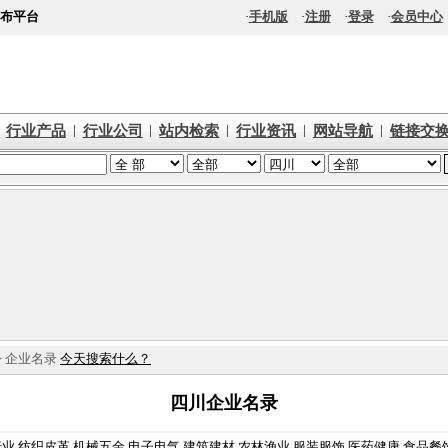
布平台
·
手机版
·
注册
·
登录
·
会员中心
|
|
|
|
|
行业产品
行业公司
站内检索
行业资讯
网站导航
链接交
> 企业名录
今天搜索什么？
四川企业名录
行业
纺织皮革
机械五金
电子电气
建筑建材
农林渔业
服装服饰
医药健康
食品餐