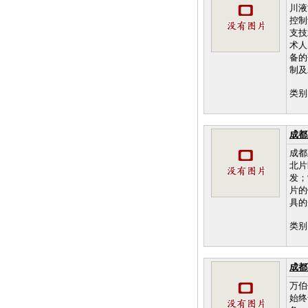
川液
控制
支技
术人
备的
制及
类别
成都
成都
北片
发；
片的
具的
类别
成都
万伯
始终