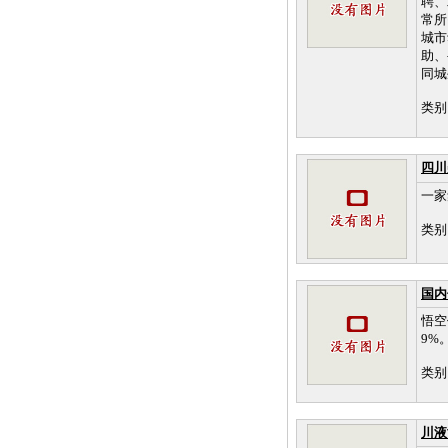
聘、
常所
城市
助、
同城生
类别
四川
一家
类别
国内
悟空
9%
类别
川液