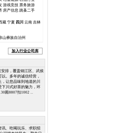
友
游戏竞技
票务旅游
济
房产信息
跳蚤二手
西藏
宁夏
四川
云南
吉林
凉山彝族自治州
加入行业公司库
外卖安排，覆盖锦江区、武侯
可以。多年的诚信经营，
止，让您品味到地道的川
受下川式好茶的魅力，环
07扣1002 ...
资讯、吃喝玩乐、求职招