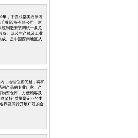
00年，下设成都美石涂装
石印刷设备有限公司，新
系统制造安装调试一条龙
设备、涂装生产线及工业
集成。是中国西南地区从
境内，地理位置优越，磷矿
系列产品的专业厂家，产
有物资仓库，方便顾客及
始终坚持“质量是企业的生
会各界及同行开展广泛的合