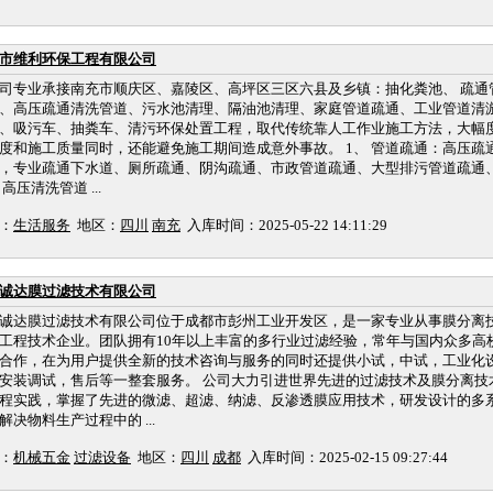
市维利环保工程有限公司
司专业承接南充市顺庆区、嘉陵区、高坪区三区六县及乡镇：抽化粪池、 疏通
、高压疏通清洗管道、污水池清理、隔油池清理、家庭管道疏通、工业管道清
、吸污车、抽粪车、清污环保处置工程，取代传统靠人工作业施工方法，大幅
度和施工质量同时，还能避免施工期间造成意外事故。 1、 管道疏通：高压疏
，专业疏通下水道、厕所疏通、阴沟疏通、市政管道疏通、大型排污管道疏通
 高压清洗管道 ...
：
生活服务
地区：
四川
南充
入库时间：2025-05-22 14:11:29
诚达膜过滤技术有限公司
诚达膜过滤技术有限公司位于成都市彭州工业开发区，是一家专业从事膜分离
工程技术企业。团队拥有10年以上丰富的多行业过滤经验，常年与国内众多高
合作，在为用户提供全新的技术咨询与服务的同时还提供小试，中试，工业化
安装调试，售后等一整套服务。 公司大力引进世界先进的过滤技术及膜分离技
程实践，掌握了先进的微滤、超滤、纳滤、反渗透膜应用技术，研发设计的多
解决物料生产过程中的 ...
：
机械五金
过滤设备
地区：
四川
成都
入库时间：2025-02-15 09:27:44