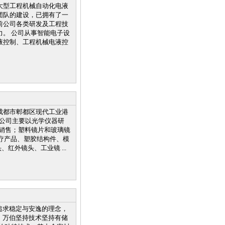
大型工程机械自动化电液
团队的建设，已拥有了一
前公司各类研发及工程技
。 公司从事智能电子设
液控制、工程机械电液控
于成都市郫都区现代工业港
，公司主要以光学仪器研
销售；塑料镜片和玻璃镜
医疗产品、塑胶结构件、模
红外镜头、工业镜 ...
追求稳定与安逸的理念，
，万伯坚持技术坚持有储