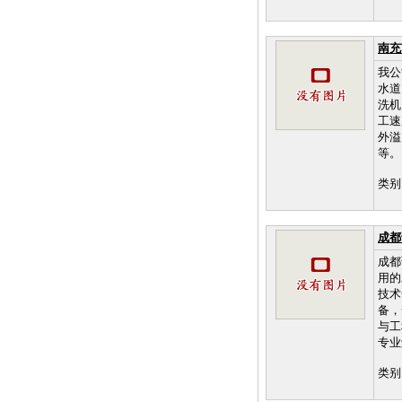
南充
我公
水道
洗机
工速
外溢
等。
类别
成都
成都
用的
技术
备，
与工
专业
类别