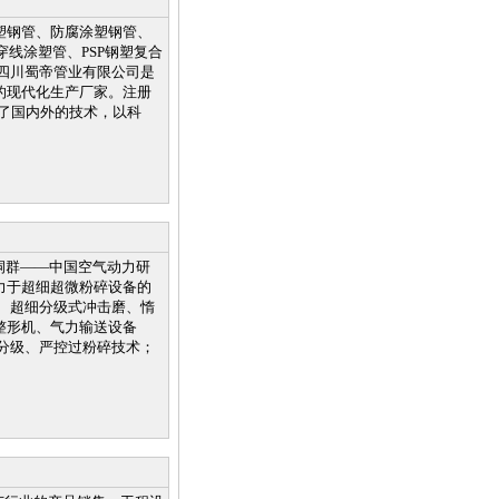
塑钢管、防腐涂塑钢管、
线涂塑管、PSP钢塑复合
四川蜀帝管业有限公司是
的现代化生产厂家。注册
用了国内外的技术，以科
洞群——中国空气动力研
力于超细超微粉碎设备的
、超细分级式冲击磨、惰
整形机、气力输送设备
分级、严控过粉碎技术；