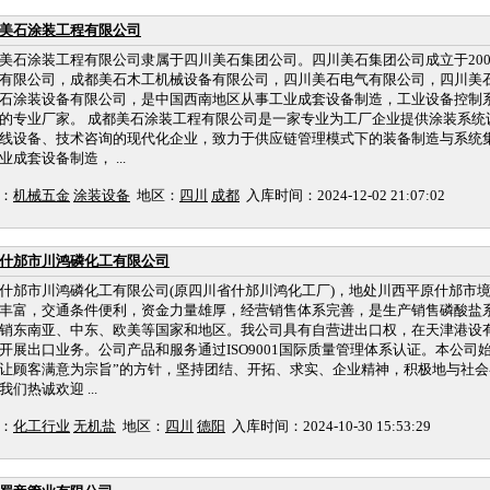
美石涂装工程有限公司
美石涂装工程有限公司隶属于四川美石集团公司。四川美石集团公司成立于20
有限公司，成都美石木工机械设备有限公司，四川美石电气有限公司，四川美
石涂装设备有限公司，是中国西南地区从事工业成套设备制造，工业设备控制
的专业厂家。 成都美石涂装工程有限公司是一家专业为工厂企业提供涂装系统
线设备、技术咨询的现代化企业，致力于供应链管理模式下的装备制造与系统
业成套设备制造， ...
：
机械五金
涂装设备
地区：
四川
成都
入库时间：2024-12-02 21:07:02
什邡市川鸿磷化工有限公司
什邡市川鸿磷化工有限公司(原四川省什邡川鸿化工厂)，地处川西平原什邡市
丰富，交通条件便利，资金力量雄厚，经营销售体系完善，是生产销售磷酸盐
销东南亚、中东、欧美等国家和地区。我公司具有自营进出口权，在天津港设
开展出口业务。公司产品和服务通过ISO9001国际质量管理体系认证。本公司
让顾客满意为宗旨”的方针，坚持团结、开拓、求实、企业精神，积极地与社
我们热诚欢迎 ...
：
化工行业
无机盐
地区：
四川
德阳
入库时间：2024-10-30 15:53:29