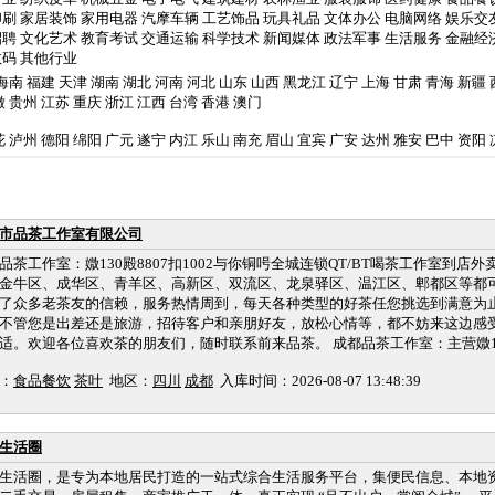
印刷
家居装饰
家用电器
汽摩车辆
工艺饰品
玩具礼品
文体办公
电脑网络
娱乐交
招聘
文化艺术
教育考试
交通运输
科学技术
新闻媒体
政法军事
生活服务
金融经
数码
其他行业
海南
福建
天津
湖南
湖北
河南
河北
山东
山西
黑龙江
辽宁
上海
甘肃
青海
新疆
徽
贵州
江苏
重庆
浙江
江西
台湾
香港
澳门
花
泸州
德阳
绵阳
广元
遂宁
内江
乐山
南充
眉山
宜宾
广安
达州
雅安
巴中
资阳
市品茶工作室有限公司
品茶工作室：媺130殿8807扣1002与你铜呺全城连锁QT/BT喝茶工作室到店
金牛区、成华区、青羊区、高新区、双流区、龙泉驿区、温江区、郫都区等都
了众多老茶友的信赖，服务热情周到，每天各种类型的好茶任您挑选到满意为
不管您是出差还是旅游，招待客户和亲朋好友，放松心情等，都不妨来这边感
适。欢迎各位喜欢茶的朋友们，随时联系前来品茶。 成都品茶工作室：主营媺130殿88
：
食品餐饮
茶叶
地区：
四川
成都
入库时间：2026-08-07 13:48:39
生活圈
生活圈，是专为本地居民打造的一站式综合生活服务平台，集便民信息、本地