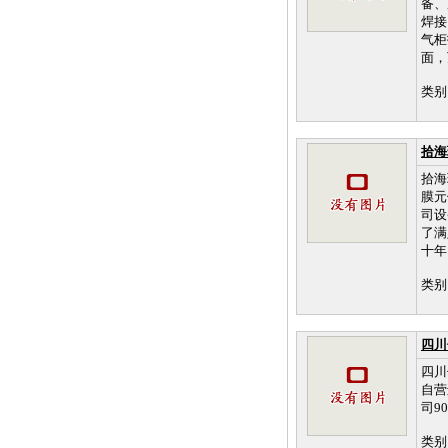
备、
焊接
气柜
面，万
类别
拾海
拾海
膜元
司设
了满
十年
类别
四川
四川
自营
司9
类别