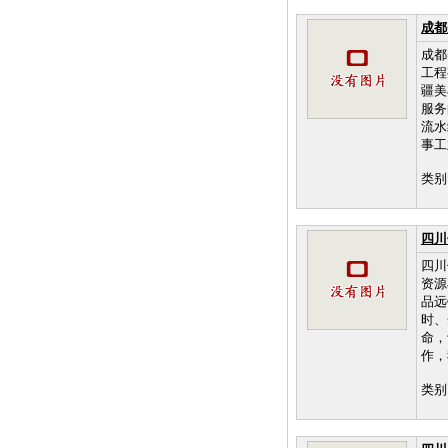
成都
成都
工程
疆美
服务
流水
事工
类别
四川
四川
资源
品远
时、
命，
作，
类别