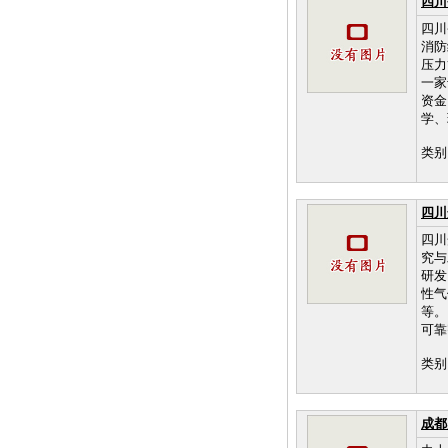
四川
四川
消防
压力
一家
资金
学、
类别
四川
四川
究与
研发
性气
等。
可靠
类别
成都