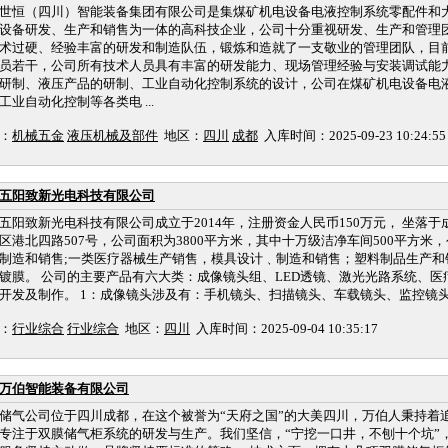
世恒（四川）智能装备集团有限公司是集煤矿机电设备电液控制系统零配件和
设备研发、生产和销售为一体的高科技企业，公司十分重视研发、生产和管理
术过硬、经验丰富的研发和制造队伍，锻炼和造就了一支敬业的管理团队，目
员若干，公司所有技术人员具有丰富的研发能力、现场管理经验与安装调试能力
研制、液压产品的研制、工业自动化控制系统的设计，公司在煤矿机电设备电
工业自动化控制等各类电 ...
：
机械五金
液压机械及部件
地区：
四川
成都
入库时间：2025-09-23 10:24:55
五阳致新光电科技有限公司
五阳致新光电科技有限公司成立于2014年，注册资金人民币150万元， 坐落
区港北四路507号，公司面积为3800平方米，其中十万级洁净车间500平方米
制造和销售;一类医疗器械生产销售，模具设计﹑制造和销售；塑料制品生产和
镀膜。 公司的主要产品有六大类：成像镜头组、LED透镜、激光光路系统、
开发及制作。 1：成像镜头涉及有：手机镜头、扫描镜头、车载镜头、监控镜头、
：
行业综合
行业综合
地区：
四川
入库时间：2025-09-04 10:35:17
万伯智能装备有限公司
储气公司位于四川成都，在这个被誉为“天府之国”的大美四川，万伯人秉持着
专注于双膜储气柜系统的研发与生产。我们坚信，“宁挖一口井，不刨十个坑”