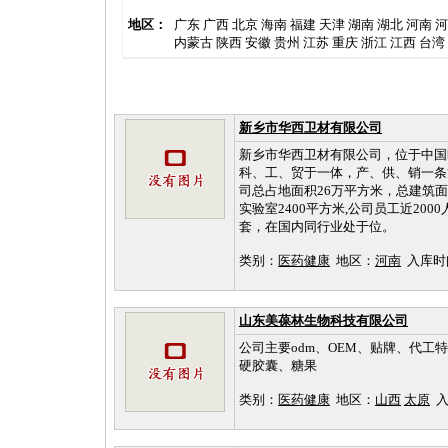
地区：
广东
广西
北京
海南
福建
天津
湖南
湖北
河南
河
内蒙古
陕西
安徽
贵州
江苏
重庆
浙江
江西
台湾
新乡市华西卫材有限公司
新乡市华西卫材有限公司，位于中国
科、工、贸于一体，产、供、销一条龙的现代化
司总占地面积26万平方米，总建筑面积
实验室2400平方米,公司员工近200
套，在国内同行业处于位。
类别：
医药健康
地区：
河南
入库时间：2
山东美葆林生物科技有限公司
公司主要odm、OEM、贴牌、代
硬胶囊、糖果
类别：
医药健康
地区：
山西
太原
入库