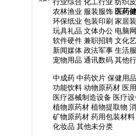
行业综合
化工行业
纺织
农林渔业
服装服饰
医药
环保纸业
包装印刷
家居
玩具礼品
文体办公
电脑
软件硬件
兼职招聘
文化
新闻媒体
政法军事
生活
宠物用品
通讯数码
其他
中成药
中药饮片
保健用
功能饮料
动物原药材
医
医疗器械制造设备
医疗设
植物原药材
植物提取物
矿物原药材
药用包装材料
化妆品
其他未分类