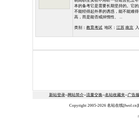
制高职生实在不用听一些谣言把五年
本的备考它是需要长期坚持的。它的
不能经得起外界的诱惑，能不能难得
高，而是能否戒掉惰性、 ...
类别：
教育考试
地区：
江苏
南京
入库
新站登录
--
网站简介
--
流量交换
--
名站收藏夹
--
广告
Copyright 2005-2026 名站在线[fw