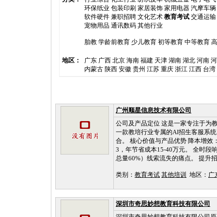
环保纸业
包装印刷
家居装饰
家用电器
汽摩车辆
软件硬件
兼职招聘
文化艺术
教育考试
交通运输
宠物用品
通讯数码
其他行业
胎教
学龄前教育
少儿教育
初等教育
中等教育
地区：
广东
广西
北京
海南
福建
天津
湖南
湖北
河南
河
内蒙古
陕西
安徽
贵州
江苏
重庆
浙江
江西
台湾
广州顺星信息技术有限公司
公司及产品定位 这是一家专注于为
一款教培行业专属的AI招生客服系统
合。 核心价值与产品优势 降本增效：
3，年节省成本15-40万元。 全
总量60%）线索流失的痛点。 提升招生
类别：
教育考试
其他培训
地区：
广
深圳市奇思妙想教育科技有限公司
深圳市奇思妙想教育科技有限公司原