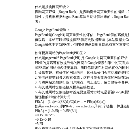
什么是搜狗网页评级？
搜狗网页评级（Sogou Rank）是搜狗衡量网页重要性的
特性，是机器根据Sogou Rank算法自动计算出来的，Sogo
考）
Google PageRank查询：
PageRank是Google对网页重要性的评估，PageRank值的
值以后，本站可以继续提供PR值历史数据查询（本站数据为G
Google虽然不更新PR值，但PR值仍然是衡量网站权重的重
如何提高网站的PageRank(PR)值？
什么是pagerank? PageRank(PR) 是 Google 对网页重要性的评估
PR值的提高可有效提升你的网页在Google搜索引擎中的页
些PR高的网站排名还要靠前。所以你应该在对网站优化的同时
1. 提供有趣、有价值的网站内容，这样站长们会主动和你进
2. 将网站提交到各大搜索引擎，这样可显著改善你的网站在Goo
3. 可将网站添加到行业门户站点、网上论坛、留言簿等等各
4. 与其他网站交换链接来提高链接权值。
5. 与其他网站交换链接时首先要查看对方站点是否被Google删
情链接的PR值计算方式：
PR(A) = (1-d)+ d(PR(t1)/C(t1)+ ... + PR(tn)/C(tn))
如果www.fwol.cn的PR=6，www.fwol.cn只有1个链接，并
PR(A) = (1-0.85) + 0.85*(6/1)
=0.15+0.85*6
=0.15+5.10
=5.25
那么你就会获得5.25分！这还不算其它网站给您的分。