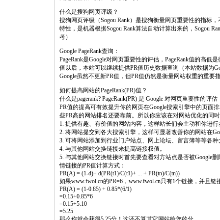
什么是搜狗网页评级？
搜狗网页评级（Sogou Rank）是搜狗衡量网页重要性的
特性，是机器根据Sogou Rank算法自动计算出来的，Sogo
考）
Google PageRank查询：
PageRank是Google对网页重要性的评估，PageRank值的
值以后，本站可以继续提供PR值历史数据查询（本站数据为G
Google虽然不更新PR值，但PR值仍然是衡量网站权重的重
如何提高网站的PageRank(PR)值？
什么是pagerank? PageRank(PR) 是 Google 对网页重要性的评估
PR值的提高可有效提升你的网页在Google搜索引擎中的页
些PR高的网站排名还要靠前。所以你应该在对网站优化的同时
1. 提供有趣、有价值的网站内容，这样站长们会主动和你进
2. 将网站提交到各大搜索引擎，这样可显著改善你的网站在Goo
3. 可将网站添加到行业门户站点、网上论坛、留言簿等等各
4. 与其他网站交换链接来提高链接权值。
5. 与其他网站交换链接时首先要查看对方站点是否被Google删
情链接的PR值计算方式：
PR(A) = (1-d)+ d(PR(t1)/C(t1)+ ... + PR(tn)/C(tn))
如果www.fwol.cn的PR=6，www.fwol.cn只有1个链接，并
PR(A) = (1-0.85) + 0.85*(6/1)
=0.15+0.85*6
=0.15+5.10
=5.25
那么你就会获得5.25分！这还不算其它网站给您的分。