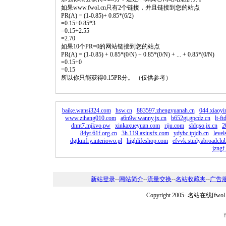
如果www.fwol.cn只有2个链接，并且链接到您的站点
PR(A) = (1-0.85)+ 0.85*(6/2)
=0.15+0.85*3
=0.15+2.55
=2.70
如果10个PR=0的网站链接到您的站点
PR(A) = (1-0.85) + 0.85*(0/N) + 0.85*(0/N) + ... + 0.85*(0/N)
=0.15+0
=0.15
所以你只能获得0.15PR分。 （仅供参考）
baike.wansi324.com
hsw.cn
883597.zhengyuanah.cn
044.xiaoyi
www.zihang010.com
a6n9w.wanny.jx.cn
b652gi.gpcdz.cn
lt-f
dnnt7.mjkvo.pw
xinkaxueyuan.com
riju.com
sldqso.jx.cn
2
84yt.61f.org.cn
3h.119.axiusfx.com
ydybc.tpjdb.cn
level
dgtkmfry.interiowo.pl
highlifeshop.com
efvvk.studyabroadclu
jzngf
新站登录
--
网站简介
--
流量交换
--
名站收藏夹
--
广告
Copyright 2005-
名站在线[fwo