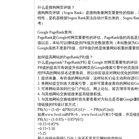
什么是搜狗网页评级？
搜狗网页评级（Sogou Rank）是搜狗衡量网页重要性的
特性，是机器根据Sogou Rank算法自动计算出来的，Sogo
考）
Google PageRank查询：
PageRank是Google对网页重要性的评估，PageRank值的
值以后，本站可以继续提供PR值历史数据查询（本站数据为G
Google虽然不更新PR值，但PR值仍然是衡量网站权重的重
如何提高网站的PageRank(PR)值？
什么是pagerank? PageRank(PR) 是 Google 对网页重要性的评估
PR值的提高可有效提升你的网页在Google搜索引擎中的页
些PR高的网站排名还要靠前。所以你应该在对网站优化的同时
1. 提供有趣、有价值的网站内容，这样站长们会主动和你进
2. 将网站提交到各大搜索引擎，这样可显著改善你的网站在Goo
3. 可将网站添加到行业门户站点、网上论坛、留言簿等等各
4. 与其他网站交换链接来提高链接权值。
5. 与其他网站交换链接时首先要查看对方站点是否被Google删
情链接的PR值计算方式：
PR(A) = (1-d)+ d(PR(t1)/C(t1)+ ... + PR(tn)/C(tn))
如果www.fwol.cn的PR=6，www.fwol.cn只有1个链接，并
PR(A) = (1-0.85) + 0.85*(6/1)
=0.15+0.85*6
=0.15+5.10
=5.25
那么你就会获得5.25分！这还不算其它网站给您的分。