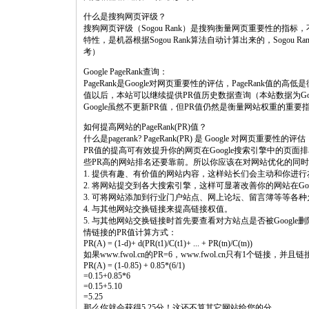
什么是搜狗网页评级？
搜狗网页评级（Sogou Rank）是搜狗衡量网页重要性的
特性，是机器根据Sogou Rank算法自动计算出来的，Sogo
考）
Google PageRank查询：
PageRank是Google对网页重要性的评估，PageRank值的
值以后，本站可以继续提供PR值历史数据查询（本站数据为G
Google虽然不更新PR值，但PR值仍然是衡量网站权重的重
如何提高网站的PageRank(PR)值？
什么是pagerank? PageRank(PR) 是 Google 对网页重要性的评估
PR值的提高可有效提升你的网页在Google搜索引擎中的页
些PR高的网站排名还要靠前。所以你应该在对网站优化的同时
1. 提供有趣、有价值的网站内容，这样站长们会主动和你进
2. 将网站提交到各大搜索引擎，这样可显著改善你的网站在Goo
3. 可将网站添加到行业门户站点、网上论坛、留言簿等等各
4. 与其他网站交换链接来提高链接权值。
5. 与其他网站交换链接时首先要查看对方站点是否被Google删
情链接的PR值计算方式：
PR(A) = (1-d)+ d(PR(t1)/C(t1)+ ... + PR(tn)/C(tn))
如果www.fwol.cn的PR=6，www.fwol.cn只有1个链接，并
PR(A) = (1-0.85) + 0.85*(6/1)
=0.15+0.85*6
=0.15+5.10
=5.25
那么你就会获得5.25分！这还不算其它网站给您的分。