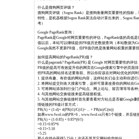
什么是搜狗网页评级？
搜狗网页评级（Sogou Rank）是搜狗衡量网页重要性的
特性，是机器根据Sogou Rank算法自动计算出来的，Sogo
考）
Google PageRank查询：
PageRank是Google对网页重要性的评估，PageRank值的
值以后，本站可以继续提供PR值历史数据查询（本站数据为G
Google虽然不更新PR值，但PR值仍然是衡量网站权重的重
如何提高网站的PageRank(PR)值？
什么是pagerank? PageRank(PR) 是 Google 对网页重要性的评估
PR值的提高可有效提升你的网页在Google搜索引擎中的页
些PR高的网站排名还要靠前。所以你应该在对网站优化的同时
1. 提供有趣、有价值的网站内容，这样站长们会主动和你进
2. 将网站提交到各大搜索引擎，这样可显著改善你的网站在Goo
3. 可将网站添加到行业门户站点、网上论坛、留言簿等等各
4. 与其他网站交换链接来提高链接权值。
5. 与其他网站交换链接时首先要查看对方站点是否被Google删
情链接的PR值计算方式：
PR(A) = (1-d)+ d(PR(t1)/C(t1)+ ... + PR(tn)/C(tn))
如果www.fwol.cn的PR=6，www.fwol.cn只有1个链接，并
PR(A) = (1-0.85) + 0.85*(6/1)
=0.15+0.85*6
=0.15+5.10
=5.25
那么你就会获得5.25分！这还不算其它网站给您的分。