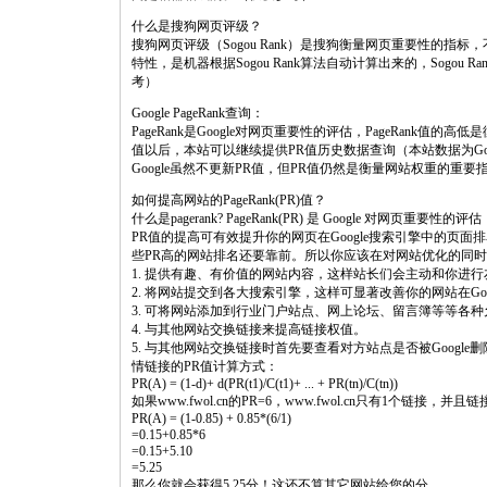
什么是搜狗网页评级？
搜狗网页评级（Sogou Rank）是搜狗衡量网页重要性的
特性，是机器根据Sogou Rank算法自动计算出来的，Sogo
考）
Google PageRank查询：
PageRank是Google对网页重要性的评估，PageRank值的
值以后，本站可以继续提供PR值历史数据查询（本站数据为G
Google虽然不更新PR值，但PR值仍然是衡量网站权重的重
如何提高网站的PageRank(PR)值？
什么是pagerank? PageRank(PR) 是 Google 对网页重要性的评估
PR值的提高可有效提升你的网页在Google搜索引擎中的页
些PR高的网站排名还要靠前。所以你应该在对网站优化的同时
1. 提供有趣、有价值的网站内容，这样站长们会主动和你进
2. 将网站提交到各大搜索引擎，这样可显著改善你的网站在Goo
3. 可将网站添加到行业门户站点、网上论坛、留言簿等等各
4. 与其他网站交换链接来提高链接权值。
5. 与其他网站交换链接时首先要查看对方站点是否被Google删
情链接的PR值计算方式：
PR(A) = (1-d)+ d(PR(t1)/C(t1)+ ... + PR(tn)/C(tn))
如果www.fwol.cn的PR=6，www.fwol.cn只有1个链接，并
PR(A) = (1-0.85) + 0.85*(6/1)
=0.15+0.85*6
=0.15+5.10
=5.25
那么你就会获得5.25分！这还不算其它网站给您的分。