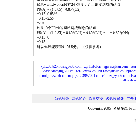
如果www.fwol.cn只有2个链接，并且链接到您的站点
PR(A) = (1-0.85)+ 0.85*(6/2)
=0.15+0.85*3
=0.15+2.55
=2.70
如果10个PR=0的网站链接到您的站点
PR(A) = (1-0.85) + 0.85*(0/N) + 0.85*(0/N) + ... + 0.85*(0/N)
=0.15+0
=0.15
所以你只能获得0.15PR分。 （仅供参考）
xyhz88.b2b.huangye88.com
zprlnzbd.cn
zgww.qikan.com
see
0d85c.xiaoying322.cn
fcn.ucvmx.cn
bd.nfsqydtn16.cn
bpbhr.
mmdgh.wzpkb.cn
mqmjs.553997904.cn
cf.tmzzjyyb0.cn
hnlss
dlxxsh.
新站登录
--
网站简介
--
流量交换
--
名站收藏夹
--
广告
Copyright 2005-
名站在线[fwo