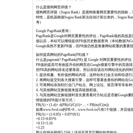
什么是搜狗网页评级？
搜狗网页评级（Sogou Rank）是搜狗衡量网页重要性的
特性，是机器根据Sogou Rank算法自动计算出来的，Sogo
考）
Google PageRank查询：
PageRank是Google对网页重要性的评估，PageRank值的
值以后，本站可以继续提供PR值历史数据查询（本站数据为G
Google虽然不更新PR值，但PR值仍然是衡量网站权重的重
如何提高网站的PageRank(PR)值？
什么是pagerank? PageRank(PR) 是 Google 对网页重要性的评估
PR值的提高可有效提升你的网页在Google搜索引擎中的页
些PR高的网站排名还要靠前。所以你应该在对网站优化的同时
1. 提供有趣、有价值的网站内容，这样站长们会主动和你进
2. 将网站提交到各大搜索引擎，这样可显著改善你的网站在Goo
3. 可将网站添加到行业门户站点、网上论坛、留言簿等等各
4. 与其他网站交换链接来提高链接权值。
5. 与其他网站交换链接时首先要查看对方站点是否被Google删
情链接的PR值计算方式：
PR(A) = (1-d)+ d(PR(t1)/C(t1)+ ... + PR(tn)/C(tn))
如果www.fwol.cn的PR=6，www.fwol.cn只有1个链接，并
PR(A) = (1-0.85) + 0.85*(6/1)
=0.15+0.85*6
=0.15+5.10
=5.25
那么你就会获得5.25分！这还不算其它网站给您的分。