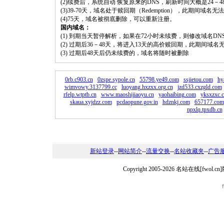
(2)续费后，系统自动 恢复原来的DNS，刷新时间大概是24－4
(3)39-70天，域名处于赎回期（Redemption），此期间域
(4)75天，域名被彻底删除，可以重新注册。
国内域名：
(1) 到期当天暂停解析，如果在72小时未续费，则修改域名D
(2) 过期后36－48天，将进入13天的高价赎回期，此期间域名
(3) 过期后48天后仍未续费的，域名将随时被删除
0rb.c903.cn
0zspe.sypole.cn
55798.ye49.com
ssjietou.com
hy
wimvowy.3137799.cc
luoyang.hxzxx.org.cn
jzd533.cxzgld.com
rfelp.wtptb.cn
www.maoshijiaoyu.cn
yaohaibing.com
yksxzxc.
skaua.xyjdzz.com
pcdaopune.gov.in
hdznkj.com
657177.com
npxlq.tpxdb.cn
新站登录
--
网站简介
--
流量交换
--
名站收藏夹
--
广告
Copyright 2005-2026 名站在线[fw