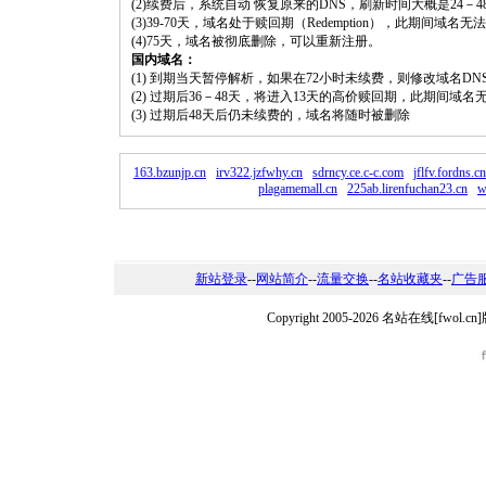
(2)续费后，系统自动 恢复原来的DNS，刷新时间大概是24－4
(3)39-70天，域名处于赎回期（Redemption），此期间域
(4)75天，域名被彻底删除，可以重新注册。
国内域名：
(1) 到期当天暂停解析，如果在72小时未续费，则修改域名D
(2) 过期后36－48天，将进入13天的高价赎回期，此期间域名
(3) 过期后48天后仍未续费的，域名将随时被删除
163.bzunjp.cn
irv322.jzfwhy.cn
sdrncy.ce.c-c.com
jflfv.fordns.cn
plagamemall.cn
225ab.lirenfuchan23.cn
w
新站登录
--
网站简介
--
流量交换
--
名站收藏夹
--
广告
Copyright 2005-2026 名站在线[fw