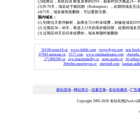
(2)续费后，系统自动 恢复原来的DNS，刷新时间大概是24－4
(3)39-70天，域名处于赎回期（Redemption），此期间域
(4)75天，域名被彻底删除，可以重新注册。
国内域名：
(1) 到期当天暂停解析，如果在72小时未续费，则修改域名D
(2) 过期后36－48天，将进入13天的高价赎回期，此期间域名
(3) 过期后48天后仍未续费的，域名将随时被删除
1b144.qcmx14.cn
www.shtfdc.com
vroya.jlypg.com
acts.boo
07943.aungsan.cn
3117.com
www.xindatanhuang.com
chengdu
27j.800200.cn
zvg.shanghaikdhy.cn
auipt.asultz.cn
ftv.zdfac
3b6g6m.tangrenyou.cc
zhenjin8.com
kankan.aidl
新站登录
--
网站简介
--
流量交换
--
名站收藏夹
--
广告
Copyright 2005-2026 名站在线[fw