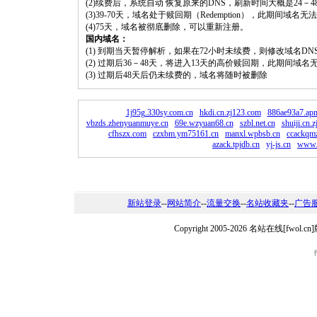
(2)续费后，系统自动 恢复原来的DNS，刷新时间大概是24－4
(3)39-70天，域名处于赎回期（Redemption），此期间域
(4)75天，域名被彻底删除，可以重新注册。
国内域名：
(1) 到期当天暂停解析，如果在72小时未续费，则修改域名D
(2) 过期后36－48天，将进入13天的高价赎回期，此期间域名
(3) 过期后48天后仍未续费的，域名将随时被删除
1j95g.330sy.com.cn
hkdi.cn.zj123.com
886ae93a7.ap
vbzds.zhenyuanmuye.cn
69e.wzyuan68.cn
szbl.net.cn
shuiji.cn.
cfhszx.com
czxbm.ym75161.cn
manxl.wpbsb.cn
ccackqm
azack.tpjdb.cn
yj-js.cn
www.
新站登录
--
网站简介
--
流量交换
--
名站收藏夹
--
广告
Copyright 2005-2026 名站在线[fw