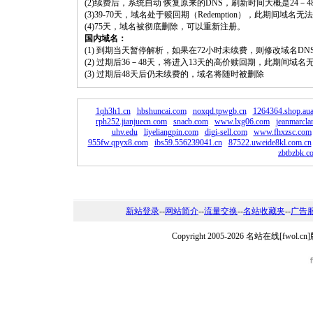
(2)续费后，系统自动 恢复原来的DNS，刷新时间大概是24－4
(3)39-70天，域名处于赎回期（Redemption），此期间域
(4)75天，域名被彻底删除，可以重新注册。
国内域名：
(1) 到期当天暂停解析，如果在72小时未续费，则修改域名D
(2) 过期后36－48天，将进入13天的高价赎回期，此期间域名
(3) 过期后48天后仍未续费的，域名将随时被删除
1qh3h1.cn
hbshuncai.com
noxqd.tpwgb.cn
1264364.shop.au
rph252.jianjuecn.com
snacb.com
www.lxg06.com
jeanmarcla
uhv.edu
liyeliangpin.com
digi-sell.com
www.fhxzsc.com
955fw.qpyx8.com
ibs59.556239041.cn
87522.uweide8kl.com.cn
zbtbzbk.c
新站登录
--
网站简介
--
流量交换
--
名站收藏夹
--
广告
Copyright 2005-2026 名站在线[fw