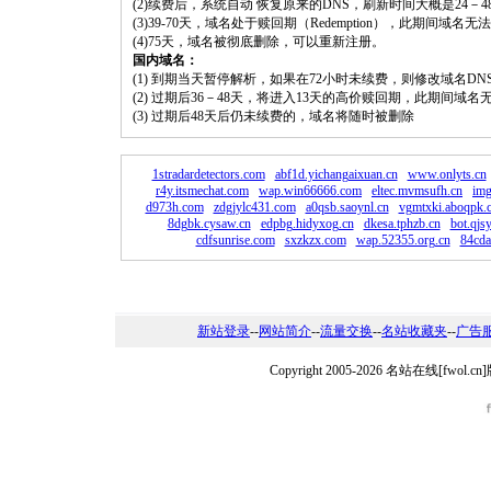
(2)续费后，系统自动 恢复原来的DNS，刷新时间大概是24－4
(3)39-70天，域名处于赎回期（Redemption），此期间域
(4)75天，域名被彻底删除，可以重新注册。
国内域名：
(1) 到期当天暂停解析，如果在72小时未续费，则修改域名D
(2) 过期后36－48天，将进入13天的高价赎回期，此期间域名
(3) 过期后48天后仍未续费的，域名将随时被删除
1stradardetectors.com
abf1d.yichangaixuan.cn
www.onlyts.cn
r4y.itsmechat.com
wap.win66666.com
eltec.mvmsufh.cn
img
d973h.com
zdgjylc431.com
a0qsb.saoynl.cn
vgmtxki.aboqpk.
8dgbk.cysaw.cn
edpbg.hidyxog.cn
dkesa.tphzb.cn
bot.qjsy
cdfsunrise.com
sxzkzx.com
wap.52355.org.cn
84cda
新站登录
--
网站简介
--
流量交换
--
名站收藏夹
--
广告
Copyright 2005-2026 名站在线[fw