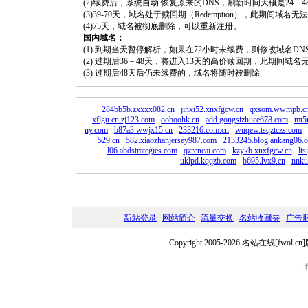
(2)续费后，系统自动 恢复原来的DNS，刷新时间大概是24－4
(3)39-70天，域名处于赎回期（Redemption），此期间域
(4)75天，域名被彻底删除，可以重新注册。
国内域名：
(1) 到期当天暂停解析，如果在72小时未续费，则修改域名D
(2) 过期后36－48天，将进入13天的高价赎回期，此期间域名
(3) 过期后48天后仍未续费的，域名将随时被删除
284bb5b.zxxxx082.cn
jinxi52.xnxfgcw.cn
qxsom.wwmpb.c
xflgu.cn.zj123.com
ooboohk.cn
add.gongsizhuce678.com
mt5r
ny.com
b87a3.wwjx15.cn
233216.com.cn
wuqew.tsqztczs.com
529.cn
582.xiaozhanjersey987.com
2133245.blog.ankang06.o
l06.abdstrategies.com
qzrencai.com
kzykb.xnxfgcw.cn
lt
uklpd.kqqzb.com
b695.lvx9.cn
nnku
新站登录
--
网站简介
--
流量交换
--
名站收藏夹
--
广告
Copyright 2005-2026 名站在线[fw