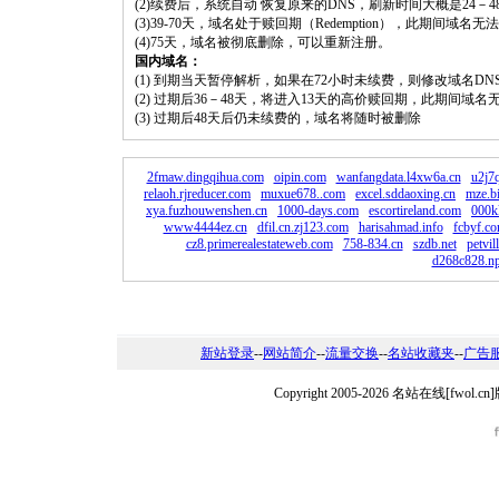
(2)续费后，系统自动 恢复原来的DNS，刷新时间大概是24－4
(3)39-70天，域名处于赎回期（Redemption），此期间域
(4)75天，域名被彻底删除，可以重新注册。
国内域名：
(1) 到期当天暂停解析，如果在72小时未续费，则修改域名D
(2) 过期后36－48天，将进入13天的高价赎回期，此期间域名
(3) 过期后48天后仍未续费的，域名将随时被删除
2fmaw.dingqihua.com
oipin.com
wanfangdata.l4xw6a.cn
u2j7
relaoh.rjreducer.com
muxue678..com
excel.sddaoxing.cn
mze.b
xya.fuzhouwenshen.cn
1000-days.com
escortireland.com
000k
www4444ez.cn
dfil.cn.zj123.com
harisahmad.info
fcbyf.c
cz8.primerealestateweb.com
758-834.cn
szdb.net
petvil
d268c828.n
新站登录
--
网站简介
--
流量交换
--
名站收藏夹
--
广告
Copyright 2005-2026 名站在线[fw