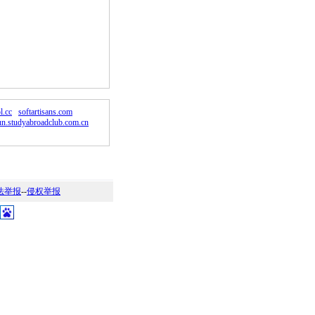
。
l.cc
softartisans.com
n.studyabroadclub.com.cn
法举报
--
侵权举报