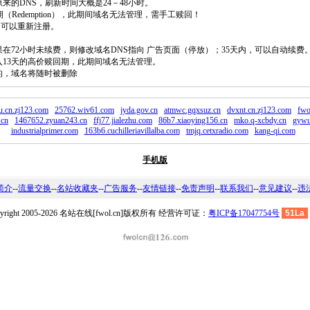
原来的DNS，刷新时间大概是24－48小时。
回期（Redemption），此期间域名无法管理，需手工赎回！
除，可以重新注册。
如果在72小时未续费，则修改域名DNS指向 广告页面（停放）；35天内，可以自动续费
将进入13天的高价赎回期，此期间域名无法管理。
费的，域名将随时被删除
u.cn.zj123.com
25762.wiv61.com
jyda.gov.cn
atmwc.gqxsuz.cn
dvxnt.cn.zj123.com
fwo
.cn
1467652.zyuan243.cn
ffj77.jialezhu.com
86b7.xiaoying156.cn
mko.q-xcbdy.cn
gywu
industrialprimer.com
163b6.cuchilleriavillalba.com
tmjq.cetxradio.com
kang-qi.com
手机版
简介
--
流量交换
--
名站收藏夹
--
广告服务
--
友情链接
--
免责声明
--
联系我们
--
意见建议
--
违
pyright 2005-2026 名站在线[fwol.cn]版权所有 经营许可证：
粤ICP备17047754号
51La