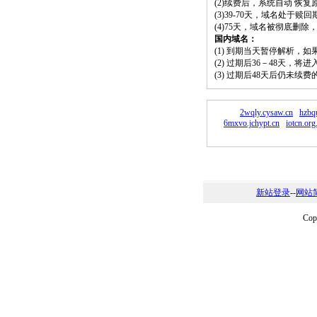
(2)续费后，系统自动 恢复
(3)39-70天，域名处于赎
(4)75天，域名被彻底删
国内域名：
(1) 到期当天暂停解析，
(2) 过期后36－48天，
(3) 过期后48天后仍未续
2wqly.cysaw.cn
hzbq
6mxvo.jchypt.cn
iotcn.org
新站登录
--
网站
Co