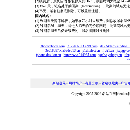
(2)续费后，系统自动 恢复原来的DNS，刷新时间大概是24－4
(3)39-70天，域名处于赎回期（Redemption），此期间域
(4)75天，域名被彻底删除，可以重新注册。
国内域名：
(1) 到期当天暂停解析，如果在72小时未续费，则修改域名D
(2) 过期后36－48天，将进入13天的高价赎回期，此期间域名
(3) 过期后48天后仍未续费的，域名将随时被删除
365facebook.com
71276.63533999.com
d1724cb76.sundiao13
3c018597.xiab3dsd13.cn
p1di.xiect.cn
f-021.cn
jszygp.c
iphone.dcsukm.cn
httpswww.014985.com
yqt9w.yuhqny.cn
ife
o
新站登录
--
网站简介
--
流量交换
--
名站收藏夹
--
广告
Copyright 2005-2026 名站在线[fw