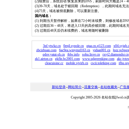
(2)续费后，系统自动 恢复原来的DNS，刷新时间大概是24－4
(3)39-70天，域名处于赎回期（Redemption），此期间域
(4)75天，域名被彻底删除，可以重新注册。
国内域名：
(1) 到期当天暂停解析，如果在72小时未续费，则修改域名D
(2) 过期后36－48天，将进入13天的高价赎回期，此期间域名
(3) 过期后48天后仍未续费的，域名将随时被删除
3nf.ytwkz.cn
0enjl.sypole.cn
qtaa.cn.zj123.com
x04.syjgh.
zbcizhuan.com
6ac9ea.wmymzl163.cn
yidian001.cn
lpzz.pcbpq
qdov.yatai-sh.cn
jblw.info
sohu.lisve.cn
rxvj2.diamondsr.cn
zk1.airton.cn
gkfln.bc2001.com
www.qdgreenking.com
akc.jvto
cleacuisine.cc
mobile.xjvirh.cn
cscii.toletking.com
ifhu.or
新站登录
--
网站简介
--
流量交换
--
名站收藏夹
--
广告
Copyright 2005-2026 名站在线[fw