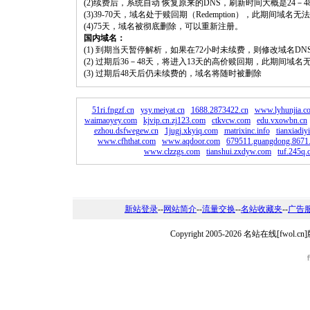
(2)续费后，系统自动 恢复原来的DNS，刷新时间大概是24－4
(3)39-70天，域名处于赎回期（Redemption），此期间域
(4)75天，域名被彻底删除，可以重新注册。
国内域名：
(1) 到期当天暂停解析，如果在72小时未续费，则修改域名D
(2) 过期后36－48天，将进入13天的高价赎回期，此期间域名
(3) 过期后48天后仍未续费的，域名将随时被删除
51ri.fngzf.cn
ysy.meiyat.cn
1688.2873422.cn
www.lyhunjia.c
waimaoyey.com
kjvip.cn.zj123.com
ctkvcw.com
edu.vxowbn.cn
ezhou.dsfwegew.cn
1jugj.xkyiq.com
matrixinc.info
tianxiadiy
www.cfhthat.com
www.aqdoor.com
679511.guangdong.8671.
www.clzzgs.com
tianshui.zxdyw.com
tuf.245q.
新站登录
--
网站简介
--
流量交换
--
名站收藏夹
--
广告
Copyright 2005-2026 名站在线[fw