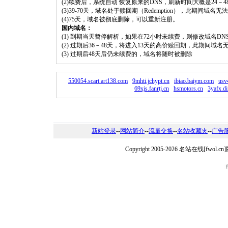
(2)续费后，系统自动 恢复原来的DNS，刷新时间大概是24－4
(3)39-70天，域名处于赎回期（Redemption），此期间域
(4)75天，域名被彻底删除，可以重新注册。
国内域名：
(1) 到期当天暂停解析，如果在72小时未续费，则修改域名D
(2) 过期后36－48天，将进入13天的高价赎回期，此期间域名
(3) 过期后48天后仍未续费的，域名将随时被删除
550054.scart.art138.com
9mhti.jchypt.cn
ibiao.baiym.com
usv
69xjs.fanrtj.cn
hsmotors.cn
3yafx.d
新站登录
--
网站简介
--
流量交换
--
名站收藏夹
--
广告
Copyright 2005-2026 名站在线[fw