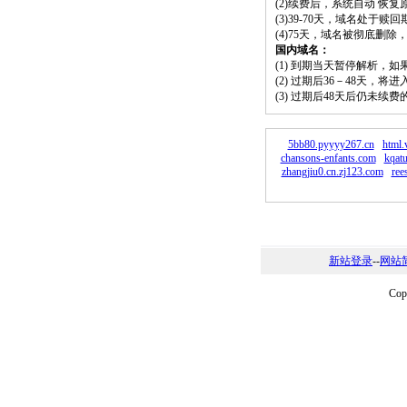
(2)续费后，系统自动 恢复
(3)39-70天，域名处于赎
(4)75天，域名被彻底删
国内域名：
(1) 到期当天暂停解析，
(2) 过期后36－48天，
(3) 过期后48天后仍未续
5bb80.pyyyy267.cn
html.
chansons-enfants.com
kqat
zhangjiu0.cn.zj123.com
ree
新站登录
--
网站
Co