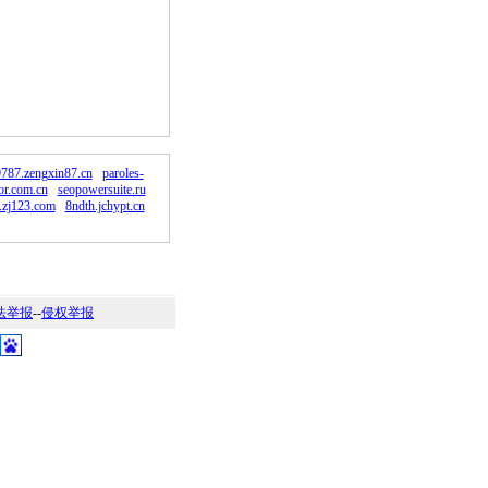
。
787.zengxin87.cn
paroles-
or.com.cn
seopowersuite.ru
.zj123.com
8ndth.jchypt.cn
法举报
--
侵权举报