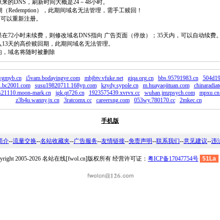
原来的DNS，刷新时间大概是24－48小时。
回期（Redemption），此期间域名无法管理，需手工赎回！
除，可以重新注册。
如果在72小时未续费，则修改域名DNS指向 广告页面（停放）；35天内，可以自动续费
将进入13天的高价赎回期，此期间域名无法管理。
费的，域名将随时被删除
vgmyb.cn
i5vam.bodayingye.com
mbjbtv.vfuke.net
giqa.org.cn
bbs.95791983.cn
504d19
u.bc2001.com
susu19820711.168yp.com
kzydy.sypole.cn
m.huayaojituan.com
chinaradiat
s21110.moon-mark.cn
jgk.qt726.cn
1923575439.xvrvx.cc
wuhan.jmzpsych.com
mpxu.cn
z3b4u.wanny.jx.cn
3ratcomx.cc
careersng.com
053wy.780170.cc
2mkec.cn
手机版
简介
--
流量交换
--
名站收藏夹
--
广告服务
--
友情链接
--
免责声明
--
联系我们
--
意见建议
--
违
pyright 2005-2026 名站在线[fwol.cn]版权所有 经营许可证：
粤ICP备17047754号
51La