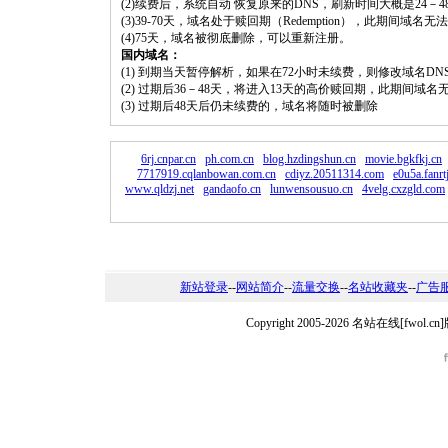
(2)续费后，系统自动 恢复原来的DNS，刷新时间大概是24－4
(3)39-70天，域名处于赎回期（Redemption），此期间域
(4)75天，域名被彻底删除，可以重新注册。
国内域名：
(1) 到期当天暂停解析，如果在72小时未续费，则修改域名D
(2) 过期后36－48天，将进入13天的高价赎回期，此期间域名
(3) 过期后48天后仍未续费的，域名将随时被删除
6rj.cnpar.cn
ph.com.cn
blog.hzdingshun.cn
movie.bgkfkj.cn
7717919.cqlanbowan.com.cn
cdiyz.20511314.com
e0u5a.fanrt
www.qldzj.net
gandaofo.cn
lunwensousuo.cn
4velg.cxzgld.com
新站登录
--
网站简介
--
流量交换
--
名站收藏夹
--
广告
Copyright 2005-2026 名站在线[fw