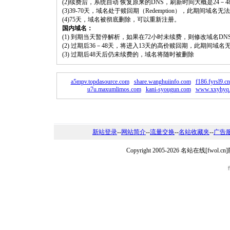
(2)续费后，系统自动 恢复原来的DNS，刷新时间大概是24－4
(3)39-70天，域名处于赎回期（Redemption），此期间域
(4)75天，域名被彻底删除，可以重新注册。
国内域名：
(1) 到期当天暂停解析，如果在72小时未续费，则修改域名D
(2) 过期后36－48天，将进入13天的高价赎回期，此期间域名
(3) 过期后48天后仍未续费的，域名将随时被删除
a5mpv.topdasource.com
share.wanghuiinfo.com
f186.fyrsl9.cn
u7u.maxumlimos.com
kani-syougun.com
www.xxyhyq
新站登录
--
网站简介
--
流量交换
--
名站收藏夹
--
广告
Copyright 2005-2026 名站在线[fw