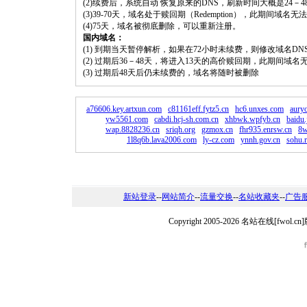
(2)续费后，系统自动 恢复原来的DNS，刷新时间大概是24－4
(3)39-70天，域名处于赎回期（Redemption），此期间域
(4)75天，域名被彻底删除，可以重新注册。
国内域名：
(1) 到期当天暂停解析，如果在72小时未续费，则修改域名D
(2) 过期后36－48天，将进入13天的高价赎回期，此期间域名
(3) 过期后48天后仍未续费的，域名将随时被删除
a76606.key.artxun.com
c81161eff.fytz5.cn
hc6.unxes.com
auryo
yw5561.com
cabdi.hcj-sh.com.cn
xhbwk.wpfyb.cn
baidu.
wap.8828236.cn
sriqh.org
gzmox.cn
fhr935.enrsw.cn
8w
1l8q6b.lava2006.com
ly-cz.com
ynnh.gov.cn
sohu.r
新站登录
--
网站简介
--
流量交换
--
名站收藏夹
--
广告
Copyright 2005-2026 名站在线[fw