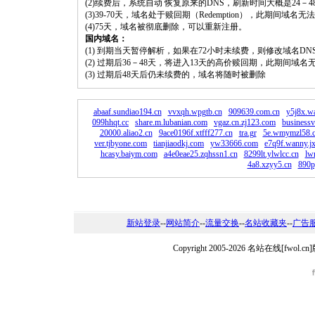
(2)续费后，系统自动 恢复原来的DNS，刷新时间大概是24－4
(3)39-70天，域名处于赎回期（Redemption），此期间域
(4)75天，域名被彻底删除，可以重新注册。
国内域名：
(1) 到期当天暂停解析，如果在72小时未续费，则修改域名D
(2) 过期后36－48天，将进入13天的高价赎回期，此期间域名
(3) 过期后48天后仍未续费的，域名将随时被删除
abaaf.sundiao194.cn
vvxqh.wpgtb.cn
909639.com.cn
y5j8x.wa
099hhqt.cc
share.m.lubanian.com
vgaz.cn.zj123.com
businessv
20000.aliao2.cn
9ace0196f.xtfff277.cn
tra.gr
5e.wmymzl58.
ver.tjbyone.com
tianjiaodkj.com
yw33666.com
e7q9f.wanny.jx
hcasy.baiym.com
a4e0eae25.zqhssn1.cn
8299lt.ylwlcc.cn
lw
4a8.xzyy5.cn
890p
新站登录
--
网站简介
--
流量交换
--
名站收藏夹
--
广告
Copyright 2005-2026 名站在线[fw