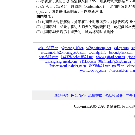
(2)续费后，系统自动 恢复原来的DNS，刷新时间大概是24－4
(3)39-70天，域名处于赎回期（Redemption），此期间域
(4)75天，域名被彻底删除，可以重新注册。
国内域名：
(1) 到期当天暂停解析，如果在72小时未续费，则修改域名D
(2) 过期后36－48天，将进入13天的高价赎回期，此期间域名
(3) 过期后48天后仍未续费的，域名将随时被删除
ads.1t8877.cn
p2pwang109.cn
w2g.haimang.net
yshcy.com
si
wuzhenbin.b2b.huangye88.com
toqmdg.info
baidu.jpfwk.com
vnsr517.com
144328.hebei.8671.net
www.gzjfqd.com.cn
rjco
zhuanglangrencai.com
911kk.com
96efmmk7y.5h2bim.cn
7yfwy.szouluhshdcrgv.cn
4b23fd421.yan1tvz55.cn
v1jrx
www.scwkqj.com
7rm.ceadd.cn
mu
新站登录
--
网站简介
--
流量交换
--
名站收藏夹
--
广告
Copyright 2005-2026 名站在线[fw