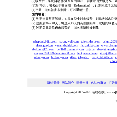
(2)续费后，系统自动 恢复原来的DNS，刷新时间大概是24－4
(3)39-70天，域名处于赎回期（Redemption），此期间域
(4)75天，域名被彻底删除，可以重新注册。
国内域名：
(1) 到期当天暂停解析，如果在72小时未续费，则修改域名D
(2) 过期后36－48天，将进入13天的高价赎回期，此期间域名
(3) 过期后48天后仍未续费的，域名将随时被删除
ashepixei.91jm.com
strongwell.com
tujo.shdzsj.com
bsknn.203
share.gtaxi.cn
yanan.dzzhiyi.com
fap.znklkt.com
www.chengr
abvl.cn.zj123.com
def1fd1.zxmmm47.cn
zsjz.cn
absoluthungria.
xueyan0724.b2b.huangye88.com
luckystarad.com
xt.nuj00ha.cn
jnlzw.gov.cn
lsxlzw.gov.cn
4fsvq.jchypt.cn
ifeng.htdbjjfls.cn
v
7743
新站登录
--
网站简介
--
流量交换
--
名站收藏夹
--
广告
Copyright 2005-2026 名站在线[fw