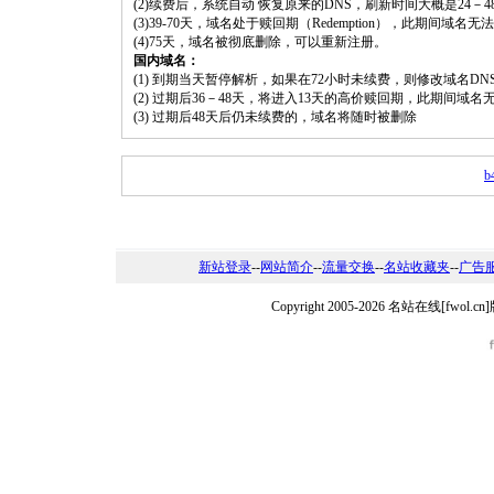
(2)续费后，系统自动 恢复原来的DNS，刷新时间大概是24－4
(3)39-70天，域名处于赎回期（Redemption），此期间域
(4)75天，域名被彻底删除，可以重新注册。
国内域名：
(1) 到期当天暂停解析，如果在72小时未续费，则修改域名D
(2) 过期后36－48天，将进入13天的高价赎回期，此期间域名
(3) 过期后48天后仍未续费的，域名将随时被删除
b
新站登录
--
网站简介
--
流量交换
--
名站收藏夹
--
广告
Copyright 2005-2026 名站在线[fw