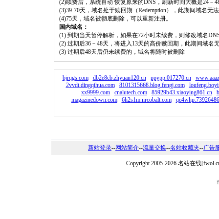
(2)续费后，系统自动 恢复原来的DNS，刷新时间大概是24－4
(3)39-70天，域名处于赎回期（Redemption），此期间域
(4)75天，域名被彻底删除，可以重新注册。
国内域名：
(1) 到期当天暂停解析，如果在72小时未续费，则修改域名D
(2) 过期后36－48天，将进入13天的高价赎回期，此期间域名
(3) 过期后48天后仍未续费的，域名将随时被删除
bjrqgs.com
db2e8cb.zhyuan120.cn
ppypp.017270.cn
www.aaaz
2vvdt.dingqihua.com
8101315668.blog.fengj.com
loufeng.boyi
xx9999.com
cnalutech.com
85929b43.xiaoying861.cn
magazinedown.com
6h2s1m.nrcobalt.com
qe4whp.73926486
新站登录
--
网站简介
--
流量交换
--
名站收藏夹
--
广告
Copyright 2005-2026 名站在线[f