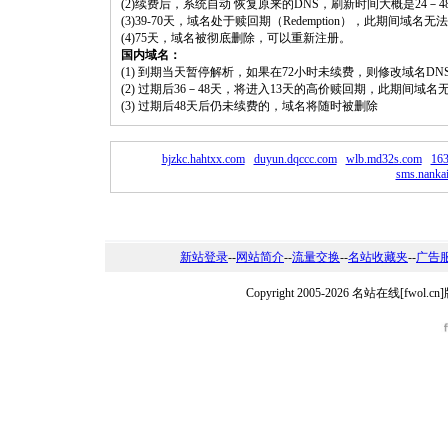
(2)续费后，系统自动 恢复原来的DNS，刷新时间大概是24－4
(3)39-70天，域名处于赎回期（Redemption），此期间域
(4)75天，域名被彻底删除，可以重新注册。
国内域名：
(1) 到期当天暂停解析，如果在72小时未续费，则修改域名D
(2) 过期后36－48天，将进入13天的高价赎回期，此期间域名
(3) 过期后48天后仍未续费的，域名将随时被删除
bjzkc.hahtxx.com
duyun.dqccc.com
wlb.md32s.com
163
sms.nankai
新站登录
--
网站简介
--
流量交换
--
名站收藏夹
--
广告
Copyright 2005-2026 名站在线[fw