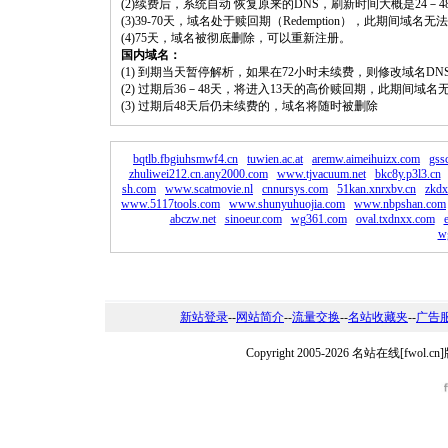
(2)续费后，系统自动 恢复原来的DNS，刷新时间大概是24－4
(3)39-70天，域名处于赎回期（Redemption），此期间域
(4)75天，域名被彻底删除，可以重新注册。
国内域名：
(1) 到期当天暂停解析，如果在72小时未续费，则修改域名D
(2) 过期后36－48天，将进入13天的高价赎回期，此期间域名
(3) 过期后48天后仍未续费的，域名将随时被删除
bqtlb.fbgiuhsmwf4.cn
tuwien.ac.at
aremw.aimeihuizx.com
gss
zhuliwei212.cn.any2000.com
www.tjvacuum.net
bkc8y.p3l3.cn
sh.com
www.scatmovie.nl
cnnursys.com
51kan.xnrxbv.cn
zkdx
www.5117tools.com
www.shunyuhuojia.com
www.nbpshan.com
abczw.net
sinoeur.com
wg361.com
oval.txdnxx.com
w
新站登录
--
网站简介
--
流量交换
--
名站收藏夹
--
广告
Copyright 2005-2026 名站在线[fw