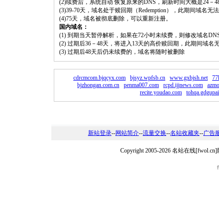
(2)续费后，系统自动 恢复原来的DNS，刷新时间大概是24－4
(3)39-70天，域名处于赎回期（Redemption），此期间域
(4)75天，域名被彻底删除，可以重新注册。
国内域名：
(1) 到期当天暂停解析，如果在72小时未续费，则修改域名D
(2) 过期后36－48天，将进入13天的高价赎回期，此期间域名
(3) 过期后48天后仍未续费的，域名将随时被删除
cdrcmcom.bjqcyx.com
bjsyz.wpfsb.cn
www.gxbjsh.net
77
bjzhongan.com.cn
penma007.com
rcpd.ijjnews.com
azmo
recite.youdao.com
tohqa.gdgupa
新站登录
--
网站简介
--
流量交换
--
名站收藏夹
--
广告
Copyright 2005-2026 名站在线[fw