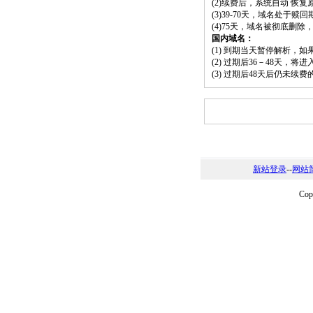
(2)续费后，系统自动 恢复
(3)39-70天，域名处于赎
(4)75天，域名被彻底删
国内域名：
(1) 到期当天暂停解析，
(2) 过期后36－48天，
(3) 过期后48天后仍未续
新站登录
--
网站
Co