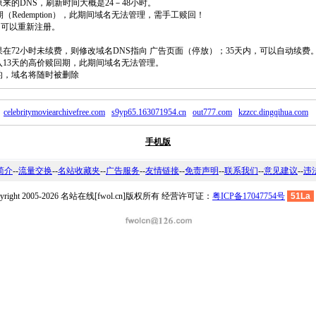
原来的DNS，刷新时间大概是24－48小时。
回期（Redemption），此期间域名无法管理，需手工赎回！
除，可以重新注册。
如果在72小时未续费，则修改域名DNS指向 广告页面（停放）；35天内，可以自动续费
将进入13天的高价赎回期，此期间域名无法管理。
费的，域名将随时被删除
celebritymoviearchivefree.com
s9yp65.163071954.cn
out777.com
kzzcc.dingqihua.com
手机版
简介
--
流量交换
--
名站收藏夹
--
广告服务
--
友情链接
--
免责声明
--
联系我们
--
意见建议
--
违
pyright 2005-2026 名站在线[fwol.cn]版权所有 经营许可证：
粤ICP备17047754号
51La