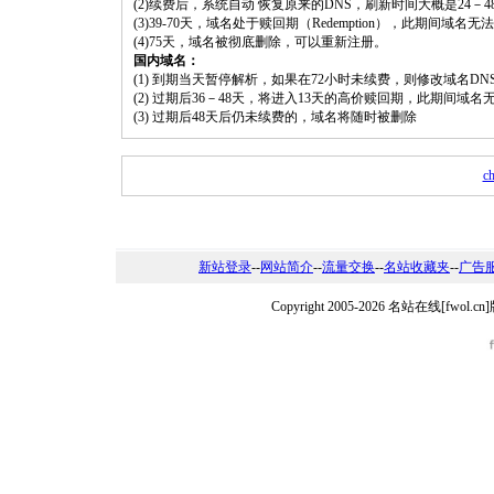
(2)续费后，系统自动 恢复原来的DNS，刷新时间大概是24－4
(3)39-70天，域名处于赎回期（Redemption），此期间域
(4)75天，域名被彻底删除，可以重新注册。
国内域名：
(1) 到期当天暂停解析，如果在72小时未续费，则修改域名D
(2) 过期后36－48天，将进入13天的高价赎回期，此期间域名
(3) 过期后48天后仍未续费的，域名将随时被删除
ch
新站登录
--
网站简介
--
流量交换
--
名站收藏夹
--
广告
Copyright 2005-2026 名站在线[fw