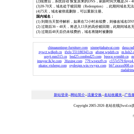
(2)续费后，系统自动 恢复原来的DNS，刷新时间大概是24－4
(3)39-70天，域名处于赎回期（Redemption），此期间域
(4)75天，域名被彻底删除，可以重新注册。
国内域名：
(1) 到期当天暂停解析，如果在72小时未续费，则修改域名D
(2) 过期后36－48天，将进入13天的高价赎回期，此期间域名
(3) 过期后48天后仍未续费的，域名将随时被删除
chinaauntique-furniture.com
xinmeijiahaiwai.com
daxa.ra
zywct.wdkpb.cn
ifxfq.551180343.cn
afsmg.wpdzb.cn
m.lish2
uqvjj.mm515.cn
bnd25.combnd25.com
bpocg.wpmhb.cn
g
jmuyqe.lk3g.com
3fuxing.com
779.wxgxz9.cn
c157e579.6oyo4.
nkaioc.visheng.com
oydesign.win.vwygx.com
bb7.zxxxx008.cn
riadalrim
新站登录
--
网站简介
--
流量交换
--
名站收藏夹
--
广告
Copyright 2005-2026 名站在线[fw