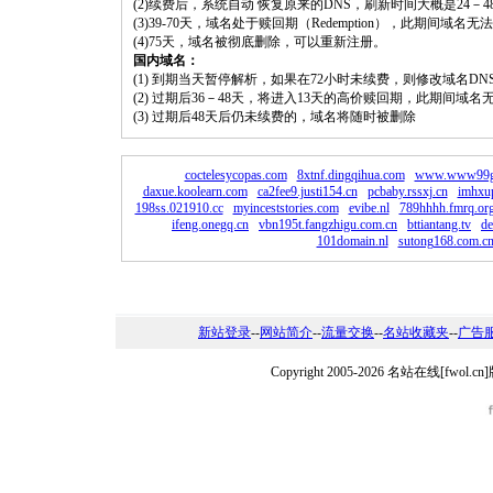
(2)续费后，系统自动 恢复原来的DNS，刷新时间大概是24－4
(3)39-70天，域名处于赎回期（Redemption），此期间域
(4)75天，域名被彻底删除，可以重新注册。
国内域名：
(1) 到期当天暂停解析，如果在72小时未续费，则修改域名D
(2) 过期后36－48天，将进入13天的高价赎回期，此期间域名
(3) 过期后48天后仍未续费的，域名将随时被删除
coctelesycopas.com
8xtnf.dingqihua.com
www.www99g
daxue.koolearn.com
ca2fee9.justi154.cn
pcbaby.rssxj.cn
imhxu
198ss.021910.cc
myinceststories.com
evibe.nl
789hhhh.fmrq.org
ifeng.onegq.cn
vbn195t.fangzhigu.com.cn
bttiantang.tv
d
101domain.nl
sutong168.com.c
新站登录
--
网站简介
--
流量交换
--
名站收藏夹
--
广告
Copyright 2005-2026 名站在线[fw