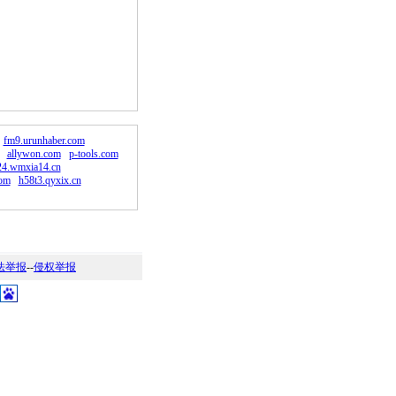
。
fm9.urunhaber.com
allywon.com
p-tools.com
24.wmxia14.cn
om
h58t3.qyxix.cn
法举报
--
侵权举报