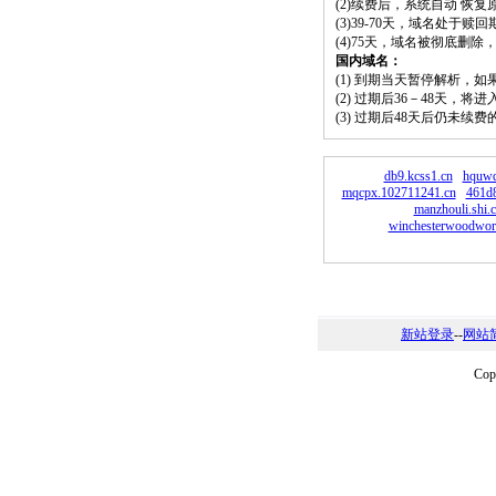
(2)续费后，系统自动 恢复
(3)39-70天，域名处于赎
(4)75天，域名被彻底删
国内域名：
(1) 到期当天暂停解析，
(2) 过期后36－48天，
(3) 过期后48天后仍未续
db9.kcss1.cn
hquwd
mqcpx.102711241.cn
461d
manzhouli.shi.
winchesterwoodwor
新站登录
--
网站
Co