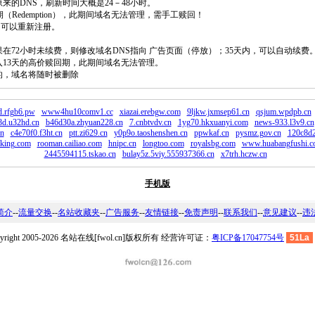
原来的DNS，刷新时间大概是24－48小时。
回期（Redemption），此期间域名无法管理，需手工赎回！
除，可以重新注册。
如果在72小时未续费，则修改域名DNS指向 广告页面（停放）；35天内，可以自动续费
将进入13天的高价赎回期，此期间域名无法管理。
费的，域名将随时被删除
.rfgb6.pw
www4hu10comv1.cc
xiazai.erebgw.com
9ljkw.jxmsep61.cn
qsjum.wpdpb.cn
8d.u32hd.cn
b46d30a.zhyuan228.cn
7.cnbtvdv.cn
1yg70.hkxuanyi.com
news-933.l3v9.cn
cn
c4e70f0.f3ht.cn
ptt.zi629.cn
y0p9o.taoshenshen.cn
ppwkaf.cn
pysmz.gov.cn
120c8d
king.com
rooman.cailiao.com
hnipc.cn
longtoo.com
royalsbg.com
www.huabangfushi.c
2445594115.tskao.cn
bulay5z.5viy.555937366.cn
x7trh.hczw.cn
手机版
简介
--
流量交换
--
名站收藏夹
--
广告服务
--
友情链接
--
免责声明
--
联系我们
--
意见建议
--
违
pyright 2005-2026 名站在线[fwol.cn]版权所有 经营许可证：
粤ICP备17047754号
51La