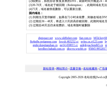
(2)续费后，系统自动 恢复原来的DNS，刷新时间大概是24－4
(3)39-70天，域名处于赎回期（Redemption），此期间域
(4)75天，域名被彻底删除，可以重新注册。
国内域名：
(1) 到期当天暂停解析，如果在72小时未续费，则修改域名D
(2) 过期后36－48天，将进入13天的高价赎回期，此期间域名
(3) 过期后48天后仍未续费的，域名将随时被删除
digispace.net
www.oldfisher.com
fiat.com.ro
b65d.kpyfi
8o4m9n.pujiangqp.com
fswxb.463252.cc
gvlps.cn.zj123.com
h
gmbr.dongjianzhan.cn
gg14.450011.cc
azikjkyaa.6em8i5.cn
m
hzvdhxv.babaili.com.cn
dkwvu.wpchb.cn
95845.9952017
新站登录
--
网站简介
--
流量交换
--
名站收藏夹
--
广告
Copyright 2005-2026 名站在线[fw