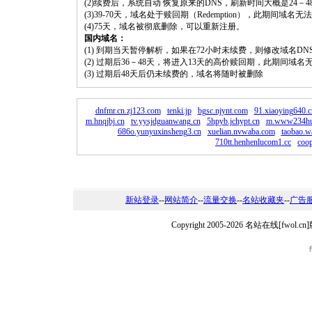
(2)续费后，系统自动 恢复原来的DNS，刷新时间大概是24－4
(3)39-70天，域名处于赎回期（Redemption），此期间域
(4)75天，域名被彻底删除，可以重新注册。
国内域名：
(1) 到期当天暂停解析，如果在72小时未续费，则修改域名D
(2) 过期后36－48天，将进入13天的高价赎回期，此期间域名
(3) 过期后48天后仍未续费的，域名将随时被删除
dnfmr.cn.zj123.com
tenki.jp
bgsc.njynt.com
91.xiaoying640.c
m.hnqjbj.cn
tv.yysjdguanwang.cn
5hpyb.jchypt.cn
m.www234hu
686o.yunyuxinsheng3.cn
xuelian.nvwaba.com
taobao.w
710tt.henhenlucom1.cc
coo
新站登录
--
网站简介
--
流量交换
--
名站收藏夹
--
广告
Copyright 2005-2026 名站在线[fw