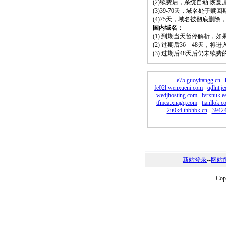
(2)续费后，系统自动 恢复
(3)39-70天，域名处于赎
(4)75天，域名被彻底删
国内域名：
(1) 到期当天暂停解析，
(2) 过期后36－48天，
(3) 过期后48天后仍未续
e75.guoyitangg.cn
fe02l.wenxueni.com
qdlnt.j
wedjhosting.com
ivrxnuk.e
tfmca.xnagq.com
tianllok.
2u0k4.thbhbk.cn
39424
新站登录
--
网站
Co