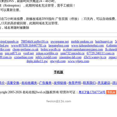
原来的DNS，刷新时间大概是24－48小时。
回期（Redemption），此期间域名无法管理，需手工赎回！
除，可以重新注册。
如果在72小时未续费，则修改域名DNS指向 广告页面（停放）；35天内，可以自动续费
将进入13天的高价赎回期，此期间域名无法管理。
费的，域名将随时被删除
kjepd.tpmpb.cn
78854dcb.zqfbsj16.cn
qwopgame.net
mobile.pmkmc.cn
huichuanyi.cn
5
edgd.pw
www497639.164447781.cn
laopangbxg.com
www.jizhoushenghui.com
4.ztbmim
elkv.com
cheap-perfume.co.uk
brdeu.wpcdb.cn
m.share.tangshanrongxiang.com
lb.shmed
com
pzq.nt871.cn
ysx8.net
zskqq.scujjbbs.cn
xmn732.mtceshi.cn
67729.246111.com.cn
9.com.cn
czxiaobiao.com
jqhfx.cxzgld.com
xiaoming-lab.com
d3e1i.wanny.jx.cn
zgpacc
ihplq.imho11.pw
qtwygh.com
www.yijiajx.com
手机版
简介
--
流量交换
--
名站收藏夹
--
广告服务
--
友情链接
--
免责声明
--
联系我们
--
意见建议
--
违
pyright 2005-2026 名站在线[fwol.cn]版权所有 经营许可证：
粤ICP备17047754号
51La