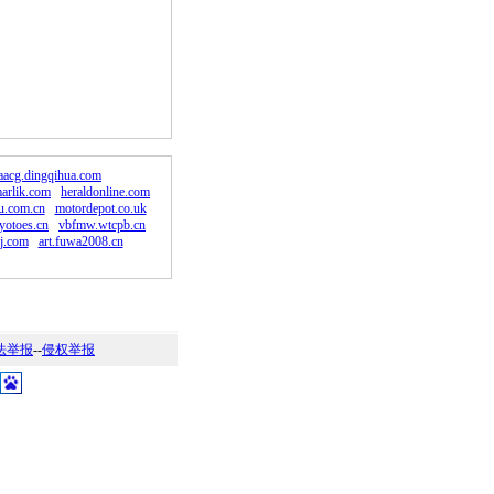
。
aacg.dingqihua.com
arlik.com
heraldonline.com
u.com.cn
motordepot.co.uk
yotoes.cn
vbfmw.wtcpb.cn
j.com
art.fuwa2008.cn
法举报
--
侵权举报