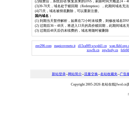
(2)续费后，系统自动 恢复原来的DNS，刷新时间大概是24－4
(3)39-70天，域名处于赎回期（Redemption），此期间域
(4)75天，域名被彻底删除，可以重新注册。
国内域名：
(1) 到期当天暂停解析，如果在72小时未续费，则修改域名D
(2) 过期后36－48天，将进入13天的高价赎回期，此期间域名
(3) 过期后48天后仍未续费的，域名将随时被删除
eee296.com
magicoveneto.it
d15ca9f9.wwqhl1.cn
wap.fkbl.org.
xswfh.cn
zgwhstly.cn
fefe6
新站登录
--
网站简介
--
流量交换
--
名站收藏夹
--
广告
Copyright 2005-2026 名站在线[fw