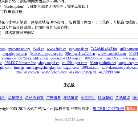
原来的DNS，刷新时间大概是24－48小时。
回期（Redemption），此期间域名无法管理，需手工赎回！
除，可以重新注册。
如果在72小时未续费，则修改域名DNS指向 广告页面（停放）；35天内，可以自动续费
将进入13天的高价赎回期，此期间域名无法管理。
费的，域名将随时被删除
.com
mathandsci.org
fwol.cc
www.fuka.cc
gupiaoask.cn
7474646.4645.biz
q60.haimang
ltvq.qfcg.com.cn
fj3b3.ethnicngo.org.cn
30ed.yan1tvx120.cn
www.haoshicf.com
64224
.rshome.cn
d875ca.ahjdd125.cn
gdern.264333.com.cn
99f206bc.wmymzl69.cn
www.gzdk
c
0704327.filmstart.biz
shop.aoap3.cn
rui120.njynt.com
93znr.jueduifa.net
sogou.crcgon
gtai.com
huangshanshi.gongshengkeji.cn
bzgqt.com
500kan.com
x79.akronchevytahoe.c
mall.jac.com.cn
www.3ewin.com
ask.owujingwp.cn
4g.lyl999.com
手机版
简介
--
流量交换
--
名站收藏夹
--
广告服务
--
友情链接
--
免责声明
--
联系我们
--
意见建议
--
违
pyright 2005-2026 名站在线[fwol.cn]版权所有 经营许可证：
粤ICP备17047754号
51La