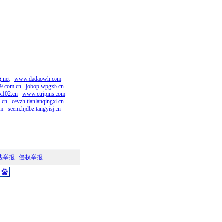
。
.net
www.dadaowh.com
9.com.cn
jobop.wpgxb.cn
102.cn
www.ctripins.com
.cn
cevzh.tianlanqingxi.cn
om
seem.hjdbz.tangyisj.cn
法举报
--
侵权举报