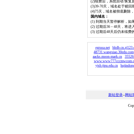
(2)续费后，系统自动 恢复
(3)39-70天，域名处于赎
(4)75天，域名被彻底删
国内域名：
(1) 到期当天暂停解析，
(2) 过期后36－48天，
(3) 过期后48天后仍未续
egrusa.net
blolb.cn.zj123
48731.wangxiao.30edu.com
aacks.moon-mark.cn
35526
www.www777cccmwcom.c
yjsb.tjpu.edu.cn
hujindon
新站登录
--
网站
Co