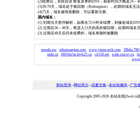
(2)续费后，系统自动 恢复原来的DNS，刷新时间大概是24－4
(3)39-70天，域名处于赎回期（Redemption），此期间域
(4)75天，域名被彻底删除，可以重新注册。
国内域名：
(1) 到期当天暂停解析，如果在72小时未续费，则修改域名D
(2) 过期后36－48天，将进入13天的高价赎回期，此期间域名
(3) 过期后48天后仍未续费的，域名将随时被删除
emodn.pw
juhuiruanjian.com
www.yinpu-tech.com
39h6a.796
tmhr.cn
f6018a7ae.klyh25.cn
cg518.net
wide.sxtcwj.cn
b
www.
新站登录
--
网站简介
--
流量交换
--
名站收藏夹
--
广告
Copyright 2005-2026 名站在线[fw