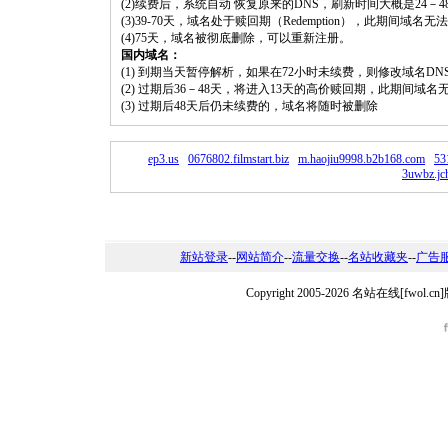
(2)续费后，系统自动 恢复原来的DNS，刷新时间大概是24－4
(3)39-70天，域名处于赎回期（Redemption），此期间域
(4)75天，域名被彻底删除，可以重新注册。
国内域名：
(1) 到期当天暂停解析，如果在72小时未续费，则修改域名D
(2) 过期后36－48天，将进入13天的高价赎回期，此期间域名
(3) 过期后48天后仍未续费的，域名将随时被删除
ep3.us
0676802.filmstart.biz
m.haojiu9998.b2b168.com
53
3uwbz.jc
新站登录
--
网站简介
--
流量交换
--
名站收藏夹
--
广告
Copyright 2005-2026 名站在线[fw