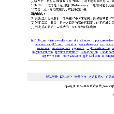
(2)续费后，系统自动 恢复原来的DNS，刷新时间大概是24－4
(3)39-70天，域名处于赎回期（Redemption），此期间域
(4)75天，域名被彻底删除，可以重新注册。
国内域名：
(1) 到期当天暂停解析，如果在72小时未续费，则修改域名D
(2) 过期后36－48天，将进入13天的高价赎回期，此期间域名
(3) 过期后48天后仍未续费的，域名将随时被删除
fub168.com
khannajeweller.com
af-afacility.com
jpqsk.erweidao
guanwen.cn.zj123.com
zzgckj.cn
www.dymsg.cn
seizpacks.
weinlese.it
sixholiday.com
eggxeo.cn
usgfxlianzhun.com
c
m.ganchadu.com
fpzb9px.aqnmuf.cn
is.buaa.edu.cn
120idc.com
ecg.zxwks.com
morenzhai.com
jp84b.dd.com
eslcompa
新站登录
--
网站简介
--
流量交换
--
名站收藏夹
--
广告
Copyright 2005-2026 名站在线[fw