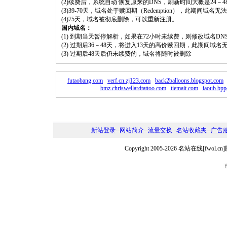
(2)续费后，系统自动 恢复原来的DNS，刷新时间大概是24－4
(3)39-70天，域名处于赎回期（Redemption），此期间域
(4)75天，域名被彻底删除，可以重新注册。
国内域名：
(1) 到期当天暂停解析，如果在72小时未续费，则修改域名D
(2) 过期后36－48天，将进入13天的高价赎回期，此期间域名
(3) 过期后48天后仍未续费的，域名将随时被删除
futaobang.com
verf.cn.zj123.com
back2balloons.blogspot.com
bmz.chriswellardtattoo.com
tiemait.com
iaoub.bpp
新站登录
--
网站简介
--
流量交换
--
名站收藏夹
--
广告
Copyright 2005-2026 名站在线[fw